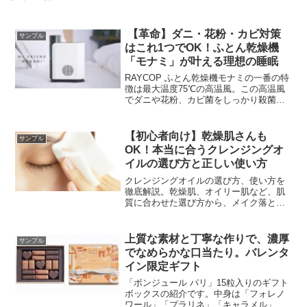
【革命】ダニ・花粉・カビ対策
サンプル
はこれ1つでOK！ふとん乾燥機
「モナミ」が叶える理想の睡眠
RAYCOP ふとん乾燥機モナミの一番の特
徴は最大温度75℃の高温風。この高温風
でダニや花粉、カビ菌をしっかり殺菌・
抑制。ふとんを清潔に保ち、家族の健康
を守ります。コンパクトで軽量というの
も女性には嬉しいポイント！
【初心者向け】乾燥肌さんも
サンプル
OK！本当に合うクレンジングオ
イルの選び方と正しい使い方
クレンジングオイルの選び方、使い方を
徹底解説。乾燥肌、オイリー肌など、肌
質に合わせた選び方から、メイク落とし
方まで、スキンケアの基本をマスターで
きます。
上質な素材と丁寧な作りで、濃厚
サンプル
でなめらかな口当たり。バレンタ
イン限定ギフト
「ボンジュール パリ」15粒入りのギフト
ボックスの紹介です。中身は「フォレノ
ワール」「プラリネ」「キャラメル」