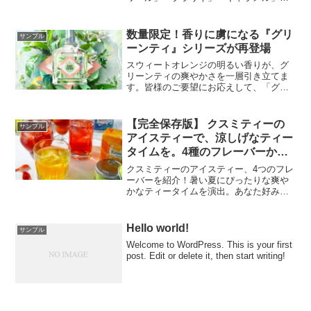
「ミルク」の4種類のフレーバーで構成さ
れています。
数量限定！香りに虜になる『グリ
サンプル
ーンティ』シリーズが再登場
スウィートオレンジの明るい香りが、グ
リーンティの爽やかさを一層引き立てま
す。皆様のご要望にお応えして、「グリ
ーンティ」シリーズが待望の復刻を果た
しました。ご紹介するラインナップは以
下の通りです。数量限定販売となってお
【完全保存版】 クスミティーの
サンプル
りますので、確実に手に入れたい方には
アイスティーで、涼しげなティー
ネット予約を強くおすすめします。この
タイムを。4種のフレーバーから
香りに虜になることは間違いありませ
あなたにぴったりの一杯を
ん！
クスミティーのアイスティー、4つのフレ
ーバーを紹介！暑い夏にぴったりな爽や
かなティータイムを演出。あなた好みの
味を見つけて、自宅で手軽に本格的なア
イスティーを楽しみませんか？
Hello world!
サンプル
Welcome to WordPress. This is your first
post. Edit or delete it, then start writing!