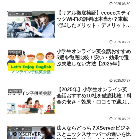
2025.03.30
【リアル徹底検証】ecocoスティ
インターネット
ックWi-Fiの評判は本当か？車載
で試したメリット・デメリット・
満足度
2025.03.27
小学生オンライン英会話おすすめ
英語学習
5選を徹底比較！安い・効果で選
ぶ失敗しない方法【2025年】
2025.03.27
【2025年】小学生オンライン英
英語学習
会話おすすめ10社を徹底比較！料
金の安さ・効果・口コミで選ぶ失
敗しない方法
2025.03.26
法人ならどっち？XServerビジネ
インターネット
スとエックスサーバーの違いを比