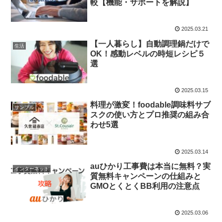
較【機能・サポートを解説】
2025.03.21
【一人暮らし】自動調理鍋だけで
生活
OK！感動レベルの時短レシピ５
選
2025.03.15
料理が激変！foodable調味料サブ
サンプル
スクの使い方とプロ推奨の組み合
わせ5選
2025.03.14
auひかり工事費は本当に無料？実
インターネット
質無料キャンペーンの仕組みと
GMOとくとくBB利用の注意点
2025.03.06