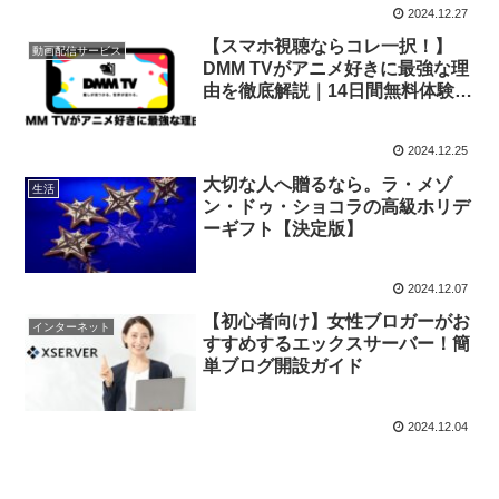
2024.12.27
【スマホ視聴ならコレ一択！】
動画配信サービス
DMM TVがアニメ好きに最強な理
由を徹底解説｜14日間無料体験が
ヤバい！
2024.12.25
大切な人へ贈るなら。ラ・メゾ
生活
ン・ドゥ・ショコラの高級ホリデ
ーギフト【決定版】
2024.12.07
【初心者向け】女性ブロガーがお
インターネット
すすめするエックスサーバー！簡
単ブログ開設ガイド
2024.12.04