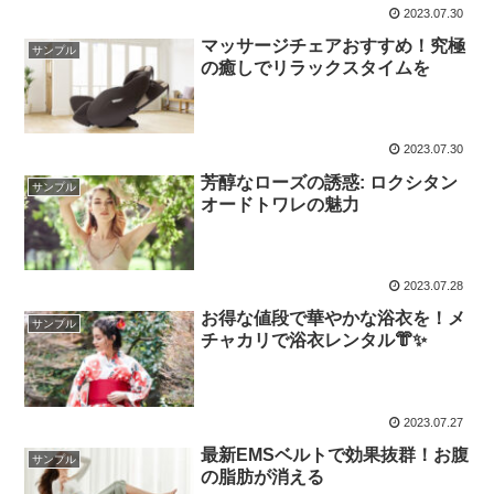
2023.07.30
マッサージチェアおすすめ！究極
サンプル
の癒しでリラックスタイムを
2023.07.30
芳醇なローズの誘惑: ロクシタン
サンプル
オードトワレの魅力
2023.07.28
お得な値段で華やかな浴衣を！メ
サンプル
チャカリで浴衣レンタル👘✨
2023.07.27
最新EMSベルトで効果抜群！お腹
サンプル
の脂肪が消える