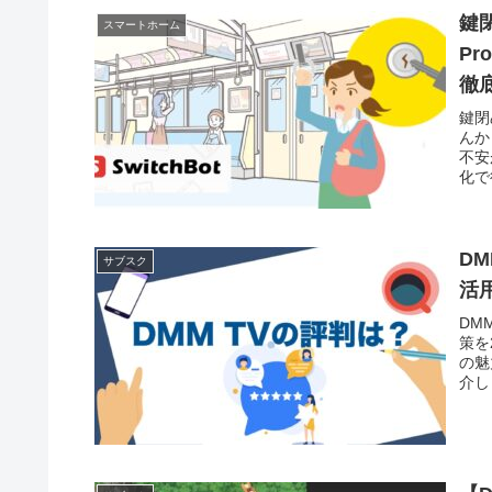
鍵
スマートホーム
P
徹
鍵閉
んか
不安
化で
D
サブスク
活
DM
策を
の魅
介し