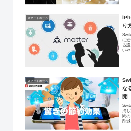
iP
スマートホーム
り
Sw
に進
る設
いや
でス
S
スマートホーム
な
開
Sw
消し
間の
削減