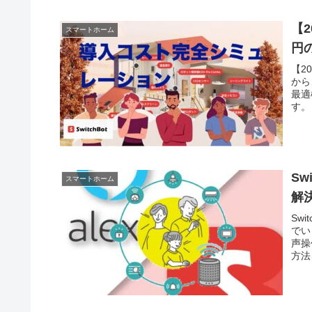
【2
スマートホーム
円
【2
から
最適
す。
S
スマートホーム
解
Sw
でい
声操
方法
ーム