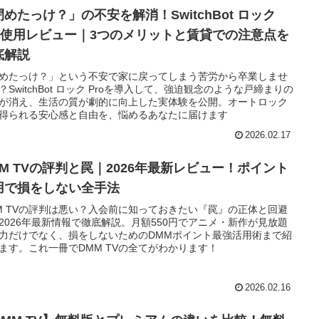
閉めたっけ？」の不安を解消！SwitchBot ロック
ro使用レビュー｜3つのメリットと賃貸での注意点を
底解説
めたっけ？」という不安で家に戻ってしまう苦労から卒業しませ
？SwitchBot ロック Proを導入して、強迫観念のような戸締まりの
が消え、生活の質が劇的に向上した実体験を公開。オートロック
得られる安心感と自由を、悩めるあなたに届けます
2026.02.17
MM TVの評判と罠｜2026年最新レビュー！ポイント
用で損をしない全手法
M TVの評判は悪い？入会前に知っておきたい『罠』の正体と回避
2026年最新情報で徹底解説。月額550円でアニメ・新作が見放題
力だけでなく、損をしないためのDMMポイント最強活用術まで紹
ます。これ一冊でDMM TVの全てがわかります！
2026.02.16