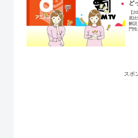
ど
【2
底比
解説
門性
ます
スポ