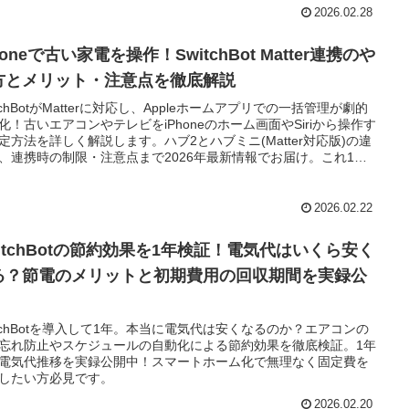
2026.02.28
honeで古い家電を操作！SwitchBot Matter連携のや
方とメリット・注意点を徹底解説
itchBotがMatterに対応し、Appleホームアプリでの一括管理が劇的
化！古いエアコンやテレビをiPhoneのホーム画面やSiriから操作す
定方法を詳しく解説します。ハブ2とハブミニ(Matter対応版)の違
、連携時の制限・注意点まで2026年最新情報でお届け。これ1本
マートホーム化が完結します！
2026.02.22
witchBotの節約効果を1年検証！電気代はいくら安く
る？節電のメリットと初期費用の回収期間を実録公
itchBotを導入して1年。本当に電気代は安くなるのか？エアコンの
忘れ防止やスケジュールの自動化による節約効果を徹底検証。1年
電気代推移を実録公開中！スマートホーム化で無理なく固定費を
したい方必見です。
2026.02.20