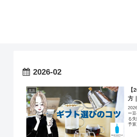
2026-02
【
生活
方
20
ー豆
る失
予算