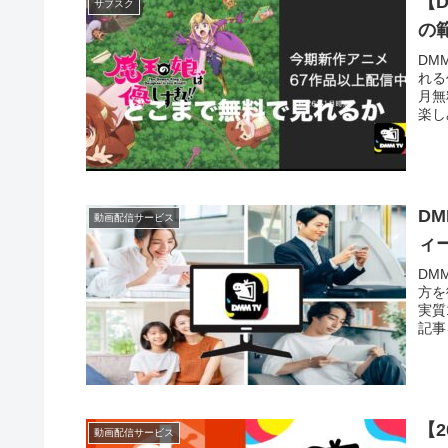
【
サブスク
の
DM
れる
月無
楽し
D
動画配信サービス
ィ
DM
方を
実質
記事
【
動画配信サービス