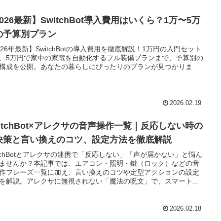
026最新】SwitchBot導入費用はいくら？1万〜5万
の予算別プラン
026年最新】SwitchBotの導入費用を徹底解説！1万円の入門セット
、5万円で家中の家電を自動化するフル装備プランまで、予算別の
構成を公開。あなたの暮らしにぴったりのプランが見つかりま
2026.02.19
witchBot×アレクサの音声操作一覧｜反応しない時の
決策と言い換えのコツ、設定方法を徹底解説
itchBotとアレクサの連携で「反応しない」「声が届かない」と悩ん
ませんか？本記事では、エアコン・照明・鍵（ロック）などの音
作フレーズ一覧に加え、言い換えのコツや定型アクションの設定
を解説。アレクサに無視されない「魔法の呪文」で、スマートホ
をより快適にする設定の秘訣を公開します。
2026.02.18