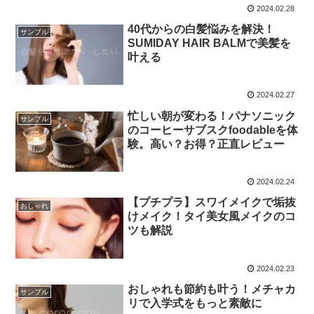
2024.02.28
40代からの白髪悩みを解決！
サンプル
SUMIDAY HAIR BALMで美髪を
叶える
2024.02.27
忙しい朝が変わる！パナソニック
サンプル
のコーヒーサブスクfoodableを体
験。高い？お得？正直レビュー
2024.02.24
【プチプラ】スワイメイクで垢抜
おしゃれ
けメイク！タイ美女風メイクのコ
ツも解説
2024.02.23
おしゃれも節約も叶う！メチャカ
サンプル
リで入学式をもっと素敵に