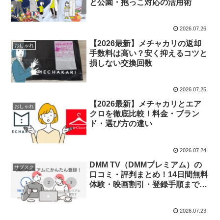
と公園・抱っこ対応の活用術
2026.07.26
【2026最新】メチャカリの返却
おしゃれ
手数料は高い？安く抑えるコツと
損しない交換回数
2026.07.25
【2026最新】メチャカリとエア
おしゃれ
クロを徹底比較！料金・ブラン
ド・選び方の違い
2026.07.24
DMM TV（DMMプレミアム）の
サブスク
口コミ・評判まとめ！14日間無料
体験・映画割引・登録手順まで徹
底解説
2026.07.23