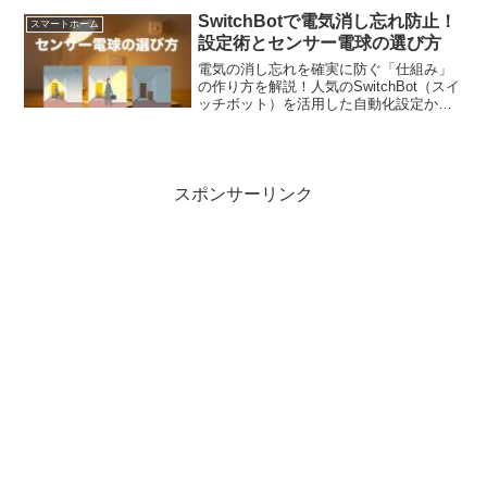
環境に合わせた失敗しない選び方をプロ
SwitchBotで電気消し忘れ防止！
スマートホーム
が伝授！
設定術とセンサー電球の選び方
電気の消し忘れを確実に防ぐ「仕組み」
の作り方を解説！人気のSwitchBot（スイ
ッチボット）を活用した自動化設定か
ら、工事不要のセンサー電球の選び方、
場所別の最適な使い分けまで実体験をも
とに紹介します。電気代の節約だけでな
く、「消したかな？」と不安になるスト
レスをゼロにしたい方は必見の実践ガイ
スポンサーリンク
ドです。