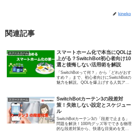
kineko
関連記事
スマートホーム化で本当にQOLは
スマートホーム
上がる？SwitchBot初心者向け10
選と後悔しない活用術を解説
「SwitchBotって何？」から「どれがおす
すめ？」まで、初心者向けにSwitchBotの
魅力を解説。QOLを爆上げする人気アイ
テム10選で、あなたも今日からスマート
ホーム生活を始めよう！
SwitchBotカーテン3の段差対
スマートホーム
策！失敗しない設定とスケジュー
ル
SwitchBotカーテン3の「段差で止まる」
問題を解決！100均グッズ等でできる物理
的な段差対策から、快適な目覚めを支え
る高度なスケジュール設定まで詳しく解
説。スマートホーム化で失敗したくない