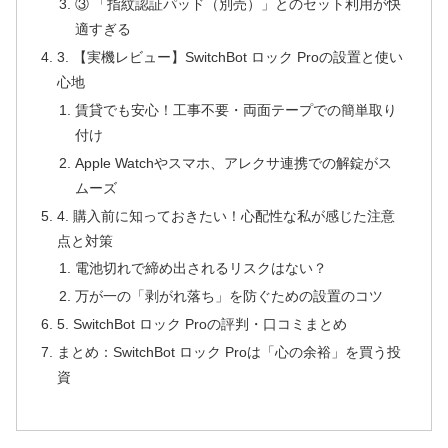
③ 「指紋認証パッド（別売）」とのセット利用が快
適すぎる
3. 【実機レビュー】SwitchBot ロック Proの設置と使い
心地
賃貸でも安心！工事不要・両面テープでの簡単取り
付け
Apple Watchやスマホ、アレクサ連携での解錠がス
ムーズ
4. 購入前に知っておきたい！心配性な私が感じた注意
点と対策
電池切れで締め出されるリスクはない？
万が一の「剥がれ落ち」を防ぐための設置のコツ
5. SwitchBot ロック Proの評判・口コミまとめ
まとめ：SwitchBot ロック Proは「心の余裕」を買う投
資