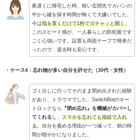
夜遅くに帰宅した時、暗い玄関先でカバンの
中から鍵を探す時間が怖くて大嫌いでした。
今は
指を置くだけで1秒でガチャッと開く
。
このスピード感が、一人暮らしの防犯面です
ごく心強いです。設置も両面テープで簡単だ
ったので、退去時も安心です。
・ケース4：忘れ物が多い自分を許せた（30代・女性）
ゴミ出しに行ってそのまま閉め出された経験
があり、トラウマでした。SwitchBotのオー
トロックなら
『閉め忘れ』を機械がカバーし
てくれる
し、
スマホを忘れても指紋で入れ
る
。自分を責める理由が一つ減って、朝の時
間が穏やかになりました。