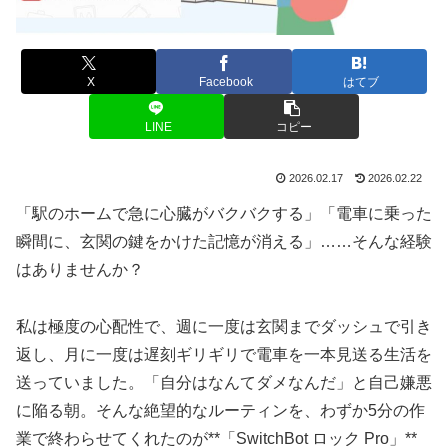
X
Facebook
はてブ
LINE
コピー
2026.02.17
2026.02.22
「駅のホームで急に心臓がバクバクする」「電車に乗った
瞬間に、玄関の鍵をかけた記憶が消える」……そんな経験
はありませんか？
私は極度の心配性で、週に一度は玄関までダッシュで引き
返し、月に一度は遅刻ギリギリで電車を一本見送る生活を
送っていました。「自分はなんてダメなんだ」と自己嫌悪
に陥る朝。そんな絶望的なルーティンを、わずか5分の作
業で終わらせてくれたのが**「SwitchBot ロック Pro」**