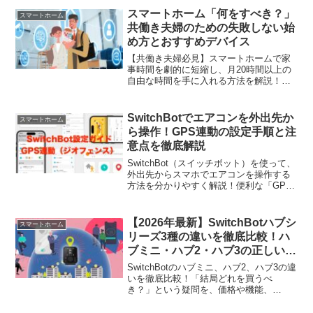
方、設定を極めて生活の質を上げたい方
スマートホーム「何をすべき？」
スマートホーム
は必見の実践ガイドです。
共働き夫婦のための失敗しない始
め方とおすすめデバイス
【共働き夫婦必見】スマートホームで家
事時間を劇的に短縮し、月20時間以上の
自由な時間を手に入れる方法を解説！帰
宅時の自動化、見守りカメラ、賃貸OKな
SwitchBot活用術など、QOLを爆上げする
実践的な導入ステップとメリット・デメ
SwitchBotでエアコンを外出先か
スマートホーム
リットを紹介します。
ら操作！GPS連動の設定手順と注
意点を徹底解説
SwitchBot（スイッチボット）を使って、
外出先からスマホでエアコンを操作する
方法を分かりやすく解説！便利な「GPS
連動（ジオフェンス）」の設定手順か
ら、自宅に近づくだけで自動で冷暖房を
オンにするコツまで紹介します。エアコ
【2026年最新】SwitchBotハブシ
スマートホーム
ンの消し忘れを防ぎ、電気代の節約と快
リーズ3種の違いを徹底比較！ハ
適な暮らしを両立したい方は必見です。
ブミニ・ハブ2・ハブ3の正しい選
び方
SwitchBotのハブミニ、ハブ2、ハブ3の違
いを徹底比較！「結局どれを買うべ
き？」という疑問を、価格や機能、
Matter対応、赤外線感度から分かりやす
く解説します。あなたのスマートホーム