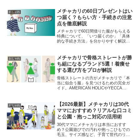
バイアイテムの選び方から、美味しさを
引き出す使いこなし術まで網羅。自分へ
メチャカリの60日プレゼントはい
おしゃれ
のご褒美やギフト選びに迷っている方は
つ届く？もらい方・手続きの注意
必見です！
点を徹底解説
メチャカリで60日間借りた服がもらえる
特典について、「いつ届くのか」「具体
的な手続き方法」を分かりやすく解説し
ます。プレゼント対象になるタイミング
の確認方法や、発送までの日数、失敗し
ないための注意点など、利用者が気にな
メチャカリで骨格ストレートが勝
おしゃれ
るポイントを網羅。この記事を読めば、
ち組になるブランド5選！着痩せ
迷わずお気に入りの1着を手に入れられま
する選び方をプロが解説
す。
骨格ストレートの方がメチャカリで「本
当に似合う服」を見つけるための完全ガ
イド。AMERICAN HOLICやYECCA
VECCAなど、着痩せを叶えるおすすめブ
ランドや、Iラインを作る神アイテムを具
体的に紹介します。「新品が届く」から
【2026最新】メチャカリは30代
おしゃれ
こそ実現する、骨ストさん向けの高見え
ママにおすすめ？リアルな口コミ
＆着痩せコーデのコツを今すぐチェッ
と公園・抱っこ対応の活用術
ク！
30代ママにメチャカリは本当におすす
め？公園遊びでの汚れや抱っこひもでの
毛玉、サイズ感など、子育て世代のリア
ルな口コミ・評判を徹底検証！すべて新