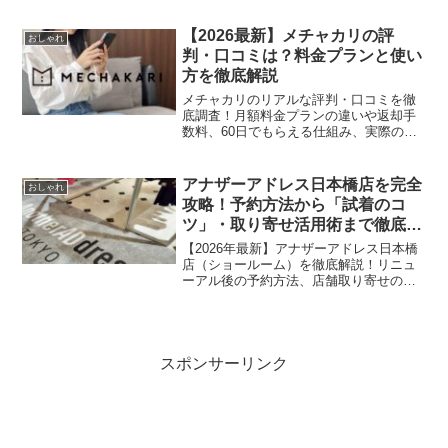
品で届くメリットや、忙しいママが元を
取れる賢い活用術・料金プランまで詳し
【2026最新】メチャカリの評
おしゃれ
く解説します。
判・口コミは？料金プランと使い
方を徹底解説
メチャカリのリアルな評判・口コミを徹
底調査！月額料金プランの違いや返却手
数料、60日でもらえる仕組み、実際の使
い方・解約手順まで分かりやすく解説。
「ダサい？届かない？」「どんなブラン
ドがある？」といった気になる疑問・注
アナザーアドレス日本橋店を完全
おしゃれ
意点も丸ごと解消します！
攻略！予約方法から「試着のコ
ツ」・取り寄せ活用術まで徹底解
説
【2026年最新】アナザーアドレス日本橋
店（ショールーム）を徹底解説！リニュ
ーアル後の予約方法、店舗取り寄せの仕
組み、予約なしでの利用ルールまで網
羅。スマホでQRを読み取る最新の試着体
験や、失敗しないサイズ選びのコツをプ
ロが伝授します。
スポンサーリンク