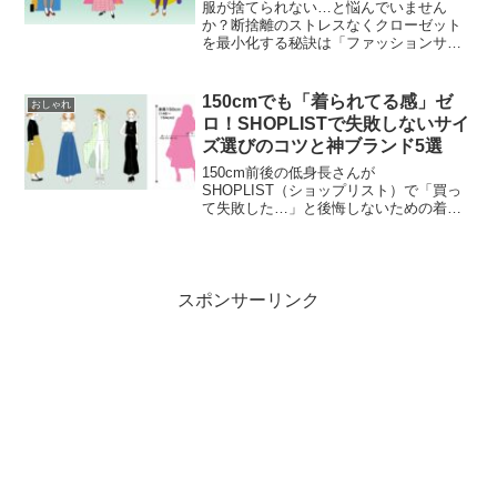
方法
服が捨てられない…と悩んでいません
か？断捨離のストレスなくクローゼット
を最小化する秘訣は「ファッションサブ
スク」の活用です。服を増やさず最新の
着こなしを楽しむメリットや、
AnotherADdressなどの具体例を紹介。収
150cmでも「着られてる感」ゼ
おしゃれ
納に縛られない、身軽でオシャレな暮ら
ロ！SHOPLISTで失敗しないサイ
しを始めましょう！
ズ選びのコツと神ブランド5選
150cm前後の低身長さんが
SHOPLIST（ショップリスト）で「買っ
て失敗した…」と後悔しないための着こ
なし術を徹底解説！「丈が長すぎる」
「着られてる感が出る」悩みを解決する
サイズ選びのコツや、スタイルアップし
て見えるおすすめブランドを150cmライ
ターが実演。失敗しないための返品・交
スポンサーリンク
換ガイド付き。