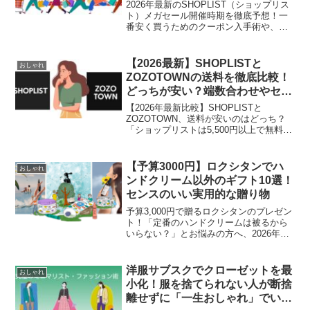
2026年最新のSHOPLIST（ショップリス
ト）メガセール開催時期を徹底予想！一
番安く買うためのクーポン入手術や、
5,500円未満でも送料無料にする裏技を詳
しく解説します。最大95%OFFを逃さな
いための攻略法をチェックして、賢くお
【2026最新】SHOPLISTと
おしゃれ
得にお買い物を楽しみましょう。
ZOZOTOWNの送料を徹底比較！
どっちが安い？端数合わせやセー
ルの違いも解説
【2026年最新比較】SHOPLISTと
ZOZOTOWN、送料が安いのはどっち？
「ショップリストは5,500円以上で無料」
「ZOZOは一律330円」など、最新の送料
ルールとポイント還元率を徹底比較。1円
でも安く買いたい人のために、クーポン
【予算3000円】ロクシタンでハ
おしゃれ
やセールを駆使した「実質最安値」での
ンドクリーム以外のギフト10選！
買い分け術をプロが教えます。
センスのいい実用的な贈り物
予算3,000円で贈るロクシタンのプレゼン
ト！「定番のハンドクリームは被るから
いらない？」とお悩みの方へ、2026年最
新リニューアル情報をもとに、ネイルオ
イルやヘアミスト、リップなど「ハンド
クリーム以外」の隠れた名作ギフトを厳
洋服サブスクでクローゼットを最
おしゃれ
選してご紹介します。
小化！服を捨てられない人が断捨
離せずに「一生おしゃれ」でいる