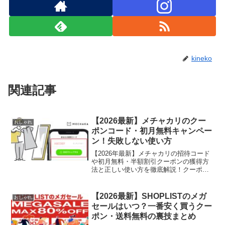
kineko
関連記事
【2026最新】メチャカリのクー
おしゃれ
ポンコード・初月無料キャンペー
ン！失敗しない使い方
【2026年最新】メチャカリの招待コード
や初月無料・半額割引クーポンの獲得方
法と正しい使い方を徹底解説！クーポン
コードの入力手順や適用されない時の注
意点、一番安くお試しできる時期まで詳
しくまとめました。損せず最安値で始め
【2026最新】SHOPLISTのメガ
おしゃれ
るなら必見です！
セールはいつ？一番安く買うクー
ポン・送料無料の裏技まとめ