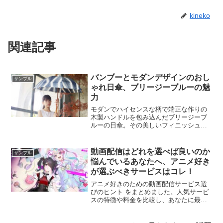
kineko
関連記事
バンブーとモダンデザインのおし
サンプル
ゃれ日傘、ブリージーブルーの魅
力
モダンでハイセンスな柄で端正な作りの
木製ハンドルを包み込んだブリージーブ
ルーの日傘。その美しいフィニッシュは
和服にも洋服にもマッチする不思議な魅
力を醸し出します。一度手にしたらあな
たもブリージーブルーの世界の虜になる
動画配信はどれを選べば良いのか
サンプル
でしょう。
悩んでいるあなたへ、アニメ好き
が選ぶべきサービスはコレ！
アニメ好きのための動画配信サービス選
びのヒント をまとめました。人気サービ
スの特徴や料金を比較し、あなたに最適
なサービスを見つけましょう。