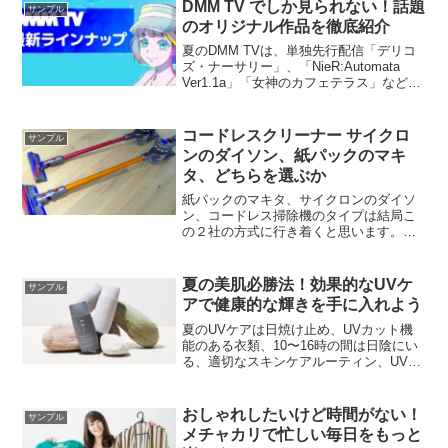
DMM TV でしか見られない！話題
サンプル
のオリジナル作品を徹底紹介
夏のDMM TVは、単独先行配信「デリコ
ズ・ナーサリー」、「NieR:Automata
Ver1.1a」「女神のカフェテラス」など、
話題の新作から懐かしい名作まで、幅広
いジャンルの作品を楽しむことができ
る。
コードレスクリーナー サイクロ
サンプル
ンのダイソン、紙パックのマキ
タ、どちらを選ぶか
紙パックのマキタ、サイクロンのダイソ
ン、コードレス掃除機のタイプは結局こ
の２社の方式に行き着くと思います。あ
なたがコードレスを選ぶ際は「毎日の掃
除におけるストレスや時間を少なくして
くれるモデル」を考えてみてください。
夏の美肌必勝法！効果的なUVケ
サンプル
先端を謳う新機能ではなく基本性能で比
アで健康的な輝きを手に入れよう
較してみました。
夏のUVケアは日焼け止め、UVカット機
能のある衣類、10〜16時の間は日陰にい
る、適切なスキンケアルーティン、UVカ
ットリップクリームなどを提案します。
おしゃれしたいけど時間がない！
サンプル
メチャカリで忙しい毎日をもっと