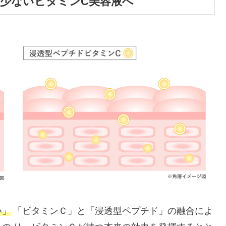
の少ないビタミンC美容液へ
い」
「ビタミンＣ」と「浸透型ペプチド」の融合によ