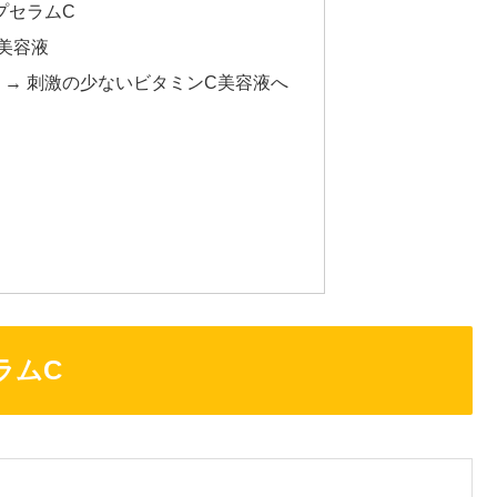
ープセラムC
美容液
 → 刺激の少ないビタミンC美容液へ
ラムC