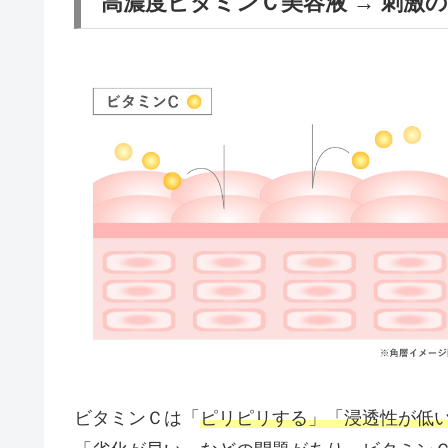
高濃度ビタミンＣ美容液 → 刺激
ビタミンＣは「
ピリピリする」「浸透性が低