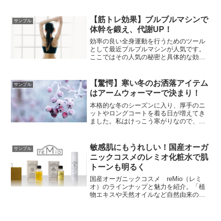
ッグなどのファッション小物も充実。ベ
ーシックでありながらトレンドを取り入
れたアイテムはお洒落。
【筋トレ効果】ブルブルマシンで
サンプル
体幹を鍛え、代謝UP！
効率の良い全身運動を行うためのツール
として最近ブルブルマシンが人気です。
ここではその人気の秘密と具体的な効果
について語っていきます。あなたも自宅
で簡単フィットネス、そして美しいプロ
ポーションを目指しましょう！
【驚愕】寒い冬のお洒落アイテム
サンプル
はアームウォーマーで決まり！
本格的な冬のシーズンに入り、厚手のニ
ットやロングコートを着る日が増えてき
ました。私はけっこう寒がりなので、マ
フラーと手袋は必須アイテムなのです
が、手袋って暖かいけどファッションの
延長線上で語るとあんまりオシャレ度高
敏感肌にもうれしい！国産オーガ
サンプル
くないですよね。そんなことを考えなが
ニックコスメのレミオ化粧水で肌
らインスタグラムを見ていたら偶然見つ
トーンも明るく
けちゃいました！
国産オーガニックコスメ reMio（レミ
オ）のラインナップと魅力を紹介。「植
物エキスや天然オイルなど自然由来の成
分」「高い保湿効果」「肌トーンを明る
くする効果」「刺激が少ないので敏感肌
でも安心」など