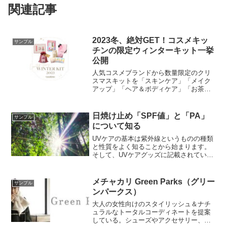
関連記事
2023冬、絶対GET！コスメキッ
サンプル
チンの限定ウィンターキット一挙
公開
人気コスメブランドから数量限定のクリ
スマスキットを「スキンケア」「メイク
アップ」「ヘア＆ボディケア」「お茶＆
その他」のカテゴリー別に一挙紹介しま
す。
日焼け止め「SPF値」と「PA」
サンプル
について知る
UVケアの基本は紫外線というものの種類
と性質をよく知ることから始まります。
そして、UVケアグッズに記載されている
「SPF値」と「PA」についてよく知って
おきましょう。それを踏まえた上でUVケ
ア化粧品を選ぶことをオススメします。
メチャカリ Green Parks（グリー
サンプル
ンパークス）
大人の女性向けのスタイリッシュ＆ナチ
ュラルなトータルコーディネートを提案
している。シューズやアクセサリー、バ