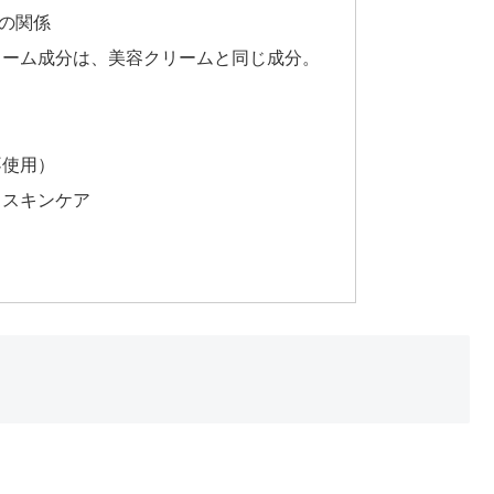
の関係
リーム成分は、美容クリームと同じ成分。
う
）
不使用）
クスキンケア