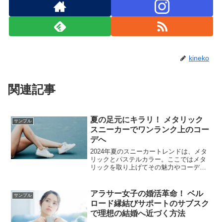
kineko
関連記事
夏の足元にキラリ！ メタリック
サンプル
スニーカーでワンランク上のコー
デへ
2024年夏のスニーカートレンドは、メタ
リックとパステルカラー。ここではメタ
リックを取り上げてその魅力やコーデに
あたえる印象などを解説しています。メ
タリックスニーカーは、夏のコーデにぴ
ったりのアイテム。
アラサー女子の婚活革命！ ベル
サンプル
ロード縁結びサポートのサブスク
で理想の結婚へ近づく方法