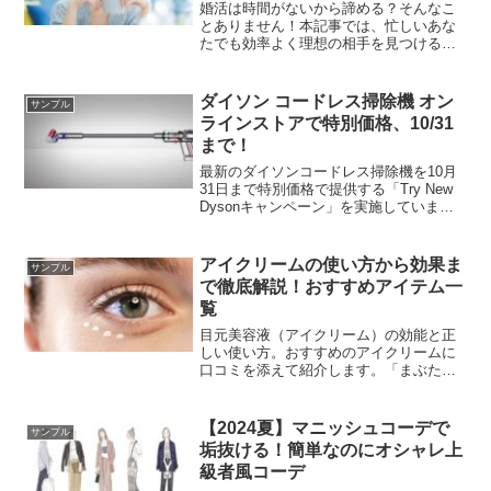
婚活は時間がないから諦める？そんなこ
とありません！本記事では、忙しいあな
たでも効率よく理想の相手を見つけるた
めの3つのステップを紹介します。婚活を
成功させたい方は必見です。
ダイソン コードレス掃除機 オン
サンプル
ラインストアで特別価格、10/31
まで！
最新のダイソンコードレス掃除機を10月
31日まで特別価格で提供する「Try New
Dysonキャンペーン」を実施していま
す。コードレス掃除機の購入を検討して
いるならいますぐダイソンオンラインシ
ョップへ！ 公式キャンペーンサイトカテ
アイクリームの使い方から効果ま
サンプル
ゴリーD...
で徹底解説！おすすめアイテム一
覧
目元美容液（アイクリーム）の効能と正
しい使い方。おすすめのアイクリームに
口コミを添えて紹介します。「まぶたの
乾燥が気になる」「目の下がたるんでク
マのように見える」こんな方は要注意！
【2024夏】マニッシュコーデで
サンプル
垢抜ける！簡単なのにオシャレ上
級者風コーデ