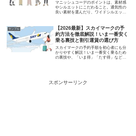
マニッシュコーデのポイントは、素材感
やシルエットにこだわること。通気性の
良い素材を選んだり、ワイドシルエット
で涼しさを演出したりしてみるのもオス
スメです。小物で女性らしさをプラスす
るのも忘れずに！
【2026最新】スカイマークの予
サンプル
約方法を徹底解説！いま一番安く
乗る裏技と割引運賃の選び方
スカイマークの予約手順を初心者にも分
かりやすく解説！いま一番安く乗るため
の裏技や、「いま得」「たす得」など複
雑な割引運賃の違いを徹底比較します。
2026年最新の座席指定や支払い方法、変
更・キャンセル時の注意点も網羅。損を
せずに航空券を予約したい方必見です。
スポンサーリンク