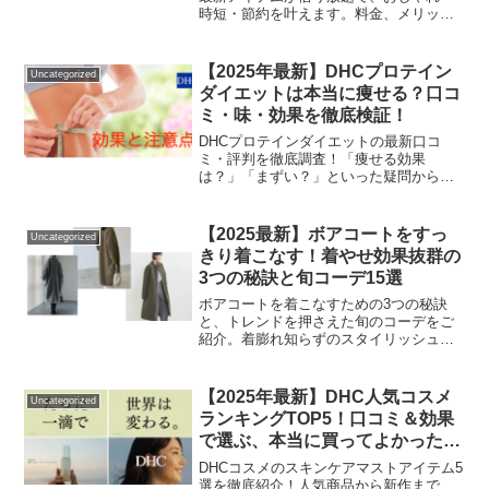
時短・節約を叶えます。料金、メリッ
ト・デメリット、招待コードなど、利用
前に知りたい情報を詳しく紹介。
【2025年最新】DHCプロテイン
Uncategorized
ダイエットは本当に痩せる？口コ
ミ・味・効果を徹底検証！
DHCプロテインダイエットの最新口コ
ミ・評判を徹底調査！「痩せる効果
は？」「まずい？」といった疑問から、
正しいやり方、注意点までプロが解説し
ます。あなたも理想のボディを目指しま
せんか？
【2025最新】ボアコートをすっ
Uncategorized
きり着こなす！着やせ効果抜群の
3つの秘訣と旬コーデ15選
ボアコートを着こなすための3つの秘訣
と、トレンドを押さえた旬のコーデをご
紹介。着膨れ知らずのスタイリッシュな
着こなしで、暖かさと洗練さを両立。あ
なたの冬のファッションが一気に格上げ
されます！
【2025年最新】DHC人気コスメ
Uncategorized
ランキングTOP5！口コミ＆効果
で選ぶ、本当に買ってよかったア
イテム大公開
DHCコスメのスキンケアマストアイテム5
選を徹底紹介！人気商品から新作まで、