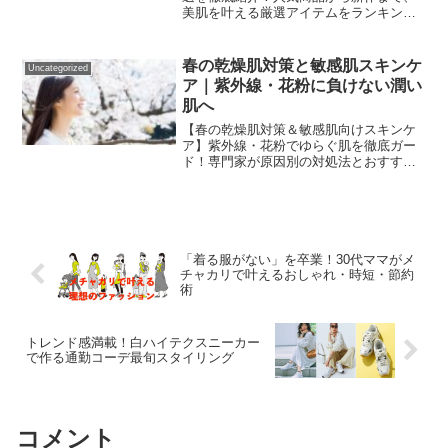
美肌を叶える厳選アイテムをランキング
形式でお届け。多機能性や美白効果、コ
スパの高さなど、それぞれの特徴を詳し
く解説。DHCファンはもちろん、スキン
春の乾燥肌対策と敏感肌スキンケ
Uncategorized
ケア初心者にもおすすめの必携アイテム
ア｜紫外線・花粉に負けない潤い
がわかる
肌へ
【春の乾燥肌対策＆敏感肌向けスキンケ
ア】紫外線・花粉でゆらぐ肌を徹底ガー
ド！専門家が原因別の対処法とおすすめ
アイテムを解説。カサつき・赤みを抑
え、うるおい美肌へ導きます。
「着る服がない」を卒業！30代ママがメ
チャカリで叶えるおしゃれ・時短・節約
術
トレンド感満載！白ハイテクスニーカー
で作る通勤コーデ最旬スタイリング
コメント