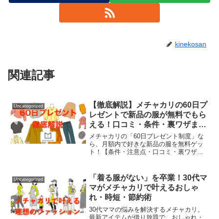
kinekosan
関連記事
【徹底解説】メチャカリの60日プ
Uncategorized
レゼントで新品の服が無料でもら
える！口コミ・条件・裏ワザまと
め
メチャカリの「60日プレゼント制度」な
ら、月額内で好きな新品の服を無料ゲッ
ト！【条件・注意点・口コミ・裏ワザ】
を徹底解説。実際の利用者レビューや賢
い活用法まで紹介。今すぐお得に服レン
タルを始めたい方は必見。
「着る服がない」を卒業！30代マ
Uncategorized
マがメチャカリで叶えるおしゃ
れ・時短・節約術
30代ママの悩みを解決するメチャカリ。
最新アイテムが借り放題で、おしゃれ・