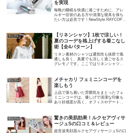
を実現
毎晩の睡眠を快適に過ごすために、アレ
ルギー症状のある方や清潔な寝具を保ち
たい方は必見です！NewStyle RAYCOPを
使えば、手軽に布団を清潔に保つことが
できます。ぜひ、この機会に詳細をチェ
ックして、快適な睡眠を手に入れましょ
【リネンシャツ】1枚で涼しい！
サンプル
う！
夏のコーデを格上げする着こなし
術【全4パターン】
リネン素材のシャツは通気性も抜群で風
通しも良く、真夏でも涼しく過ごせるス
グレモノです。ここではリネンシャツを
おしゃれに着こなすためのいくつかのポ
イントを解説しています。
メチャカリ フェミニンコーデを
サンプル
楽しもう
上品で落ち着いた雰囲気をまとったフェ
ミニンコーデは。優しげで清潔な印象も
あり好感度が高く、オフィスやデートな
どあらゆるシーンで活躍してくれます。
皆さんもメチャカリでフェミニンコーデ
をバッチリ決めて洗練された品のあるレ
驚きの美肌効果！ルクセアヴィサ
サンプル
ディを演出してみませんか？
ージュSの口コミ＆レビュー
超音波美顔器ルクセアヴィサージュSの口