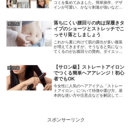
コミを集めてみました。簡単操作、デザ
インが可愛い、かなり刺激が強いなどの
意見が多く見受けられました。
落ちにくい腰回りの肉は深履きタ
サンプル
イプのショーツとストレッチでこ
っそり落としましょう
これから夏に向けて肌の露出が多い服装
が増えてきますが、そうなると気になっ
てくるのがお腹回りの贅肉。ダイエット
もいいですが不健康に痩せても意味あり
ません。ここは、腰回りに贅肉がつきや
すい原因をしっかり知った上で適切な対
【サロン級】ストレートアイロン
サンプル
策をとり、魅力的なプロポーションを取
でつくる簡単ヘアアレンジ！初心
り戻しましょう。
者でもOK
今女性に人気のヘアアイテム「ストレー
トアイロン」について特徴や選び方、基
本的な使い方や注意点などを解説してい
ます。
スポンサーリンク