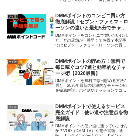
トの貯め方、有効期限の注意点を分かり
やすく解説します。DMM TVやFANZA、
電子書籍でポイントを賢く使い倒したい
DMMポイントのコンビニ買い方
ポイ活
方は必見です。
徹底解説！セブン・ファミマ・ロ
ーソンの違いと最短5分でチャー
ジする方法
DMMポイントをコンビニで買いたいけれ
ど、どの店舗が一番早くてお得？本記事
ではセブン・ファミマ・ローソンの買い
方の違いを写真付きで徹底比較。クレジ
ットカード不要、現金のみで最短10分で
即チャージできる手順や、無駄なく買え
DMMポイントの貯め方！無料で
ポイ活
るバリアブルカードの使い方も解説しま
毎日稼ぐコツ7選と効率的なチャ
す。
ージ術【2026最新】
DMMポイントを無料で毎日貯める方法7
選と、2026年最新の効率的なチャージ術
を徹底解説！ポイ活やミッションでコツ
コツ稼ぐコツから、DMMカードやキャン
ペーンを活用した還元率最大化の裏技ま
で紹介。賢くポイントを管理して、動画
DMMポイントで使えるサービス
ポイ活
や漫画をお得に楽しみましょう。
完全ガイド！使い道や注意点を徹
底解説
DMMポイントの使い道に迷っていません
か？VOD（DMM TV）や電子書籍、通
販、オンラインゲームなど、ポイントが