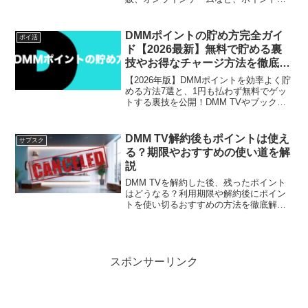
使える全サービスを一覧で解説。期限切
れ間近のポイントの上手な消費方法や、
チャージ時の注意点、お得な貯め方も紹
DMMポイントの貯め方完全ガイ
ポイ活
介します。この記事を読めば、1ポイント
ド【2026最新】無料で貯める裏
も無駄にせず活用できます。
技やお得なチャージ方法を徹底解
説！
【2026年版】DMMポイントを効率よく貯
める方法7選と、1円も払わず無料でゲッ
トする裏技を公開！DMM TVやブックス
での賢い使い方から、反映されない時の
対処法、有効期限、一番お得なチャージ
方法まで網羅。DMM JCBカードを活用し
DMM TV解約後もポイントは使え
サブスク
た還元率アップ術も必見です。
る？期限やおすすめの使い道を解
説
DMM TVを解約した後、残ったポイント
はどうなる？利用期限や解約後にポイン
トを使い切るおすすめの方法を徹底解
説。DMMブックスや通販など、動画以外
での活用術も紹介します。「ポイントが
消えるのがもったいない」と悩んでいる
方は必見です！
スポンサーリンク