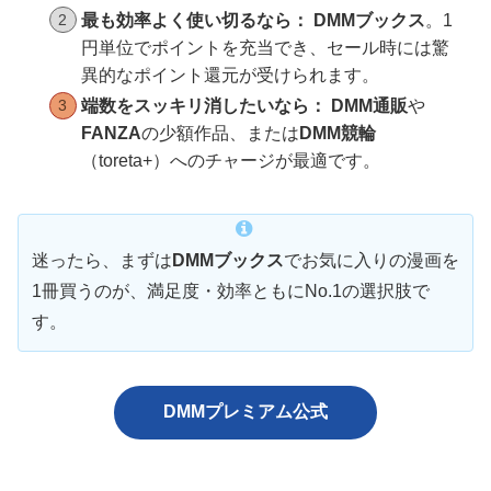
最も効率よく使い切るなら：
DMMブックス
。1
円単位でポイントを充当でき、セール時には驚
異的なポイント還元が受けられます。
端数をスッキリ消したいなら：
DMM通販
や
FANZA
の少額作品、または
DMM競輪
（toreta+）へのチャージが最適です。
迷ったら、まずは
DMMブックス
でお気に入りの漫画を
1冊買うのが、満足度・効率ともにNo.1の選択肢で
す。
DMMプレミアム公式