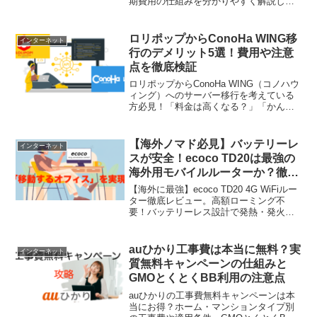
期費用の仕組みを分かりやすく解説しま
す。Windows環境の構築やゲームサーバ
ー運用に最適なプラン選びから、実際の
ユーザー口コミまで網羅。この記事を読
ロリポップからConoHa WING移
インターネット
めば、あなたの用途に最適な構成がすぐ
行のデメリット5選！費用や注意
に見つかります。
点を徹底検証
ロリポップからConoHa WING（コノハウ
ィング）へのサーバー移行を考えている
方必見！「料金は高くなる？」「かんた
ん移行で失敗しない？」など、乗り換え
前に知っておくべきデメリットや注意点
を解説。速度面やドメイン移管の注意点
【海外ノマド必見】バッテリーレ
インターネット
など、後悔しないための全知識。
スが安全！ecoco TD20は最強の
海外用モバイルルーターか？徹底
レビュー
【海外に最強】ecoco TD20 4G WiFiルー
ター徹底レビュー。高額ローミング不
要！バッテリーレス設計で発熱・発火リ
スクゼロを実現。海外SIMフリーモバイ
ルルーターを探すノマドワーカー必見で
す。
auひかり工事費は本当に無料？実
インターネット
質無料キャンペーンの仕組みと
GMOとくとくBB利用の注意点
auひかりの工事費無料キャンペーンは本
当にお得？ホーム・マンションタイプ別