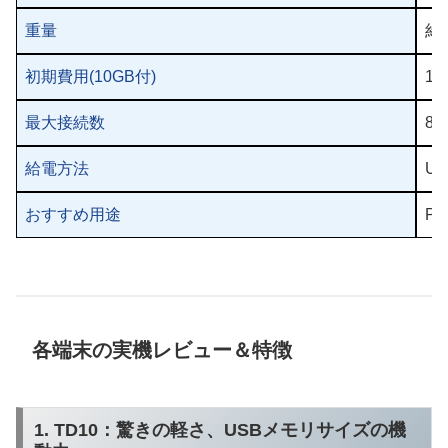
重量
約3
初期費用(10GB付)
19
最大接続数
8
給電方法
U
おすすめ用途
P
各端末の実機レビュー＆特徴
1. TD10：驚きの軽さ、USBメモリサイズの機