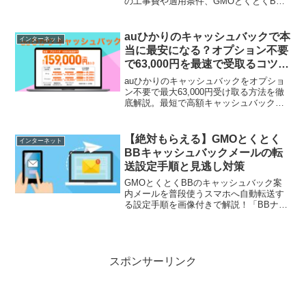
の工事費や適用条件、GMOとくとくBB
からの申し込み方法、さらにキャッシュ
バック活用術と注意すべき解約時のポイ
ントを徹底解説。
auひかりのキャッシュバックで本
インターネット
当に最安になる？オプション不要
で63,000円を最速で受取るコツと
注意点を解説
auひかりのキャッシュバックをオプショ
ン不要で最大63,000円受け取る方法を徹
底解説。最短で高額キャッシュバックを
手にするための全手順を公開。損せずau
ひかりを契約したい方必見！
【絶対もらえる】GMOとくとく
インターネット
BBキャッシュバックメールの転
送設定手順と見逃し対策
GMOとくとくBBのキャッシュバック案
内メールを普段使うスマホへ自動転送す
る設定手順を画像付きで解説！「BBナビ
の基本メールアドレスを見落として貰い
損ねた」という失敗を防ぐための必須対
策です。
スポンサーリンク