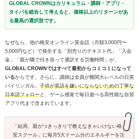
GLOBAL CROWNはカリキュラム・講師・アプリ・
タイパを総合して考えると、価格以上のリターンがあ
る最高の選択肢です。
なぜなら、他の格安オンライン英会話（月額3,000円〜
5,000円など）で発生する「別売りのテキスト代」「入会
金」「親が隣で付き添って通訳する労働時間」が、
GLOBAL CROWNではすべて最初からコミコミになって
いる
からです。さらに、講師は全員が難関大レベルの日英
バイリンガル。
子供が英語を嫌いにならないための丁寧な
日本語フォロー
と、ゲーム感覚で毎日遊べる高性能な自習
アプリ代まで含まれています。
「結局、親がつきっきりで教えなきゃいけない格
安スクール」に毎月5大ドーム分のエネルギーを注