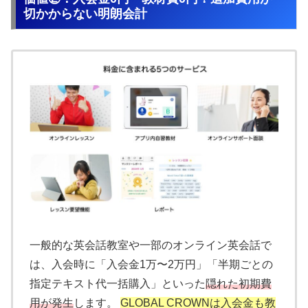
切かからない明朗会計
一般的な英会話教室や一部のオンライン英会話で
は、入会時に「入会金1万〜2万円」「半期ごとの
指定テキスト代一括購入」といった
隠れた初期費
用が発生
します。
GLOBAL CROWNは入会金も教