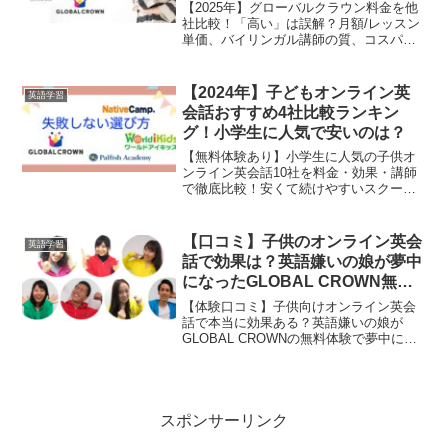
パを徹底解説
【2025年】グローバルクラウン料金を他
社比較！「高い」は誤解？月額/レッスン
単価、バイリンガル講師の質、コスパを
徹底検証。主要スクールとの違いを理解
し、最適な子供向け英会話を選ぼう。
【2024年】子どもオンライン英
英語学習
会話おすすめ4社比較ランキン
グ！小学生に人気で安いのは？
【無料体験あり】小学生に人気の子供オ
ンライン英会話10社を料金・効果・講師
で徹底比較！安くて続けやすいスクール
からネイティブ講師の本格レッスンま
で、お子さんに最適なプランが見つかり
ます。後悔しない選び方のポイントも解
【口コミ】子供のオンライン英会
英語学習
説。
話で効果は？英語嫌いの娘が夢中
になったGLOBAL CROWN無料
体験をレビュー
【体験口コミ】子供向けオンライン英会
話で本当に効果ある？英語嫌いの娘が
GLOBAL CROWNの無料体験で夢中に！
初心者向けのレッスン内容や気になる料
金、効果を正直にレビュー。無料体験の
受講の流れも解説。
スポンサーリンク