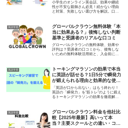
あり】
小学生のオンライン英会話、効果や継続
性が不安な親御さん必見！続かない理由
と対策、失敗しない選び方を解説。口コ
ミで人気の安いスクール3社を料金・講師
で徹底比較。まずは無料体験から、お子
様にぴったりの英会話を見つけません
グローバルクラウン無料体験「本
英語学習
か？
当に効果ある？」後悔しない判断
基準と受講者のリアルな口コミ
グローバルクラウンの無料体験、効果や
評判は？受講者の口コミから、後悔しな
いための無料体験活用術と、入会前に確
認すべき判断基準を徹底解説。失敗談か
ら成功例まで、リアルな声で比較検討を
サポート。
トーキングマラソンの効果で本当
英語学習
に英語が話せる？1日5分で瞬発力
が鍛えられる理由と効果的な使い
方を解説
「英語が口から出ない」はもう終わり！
英語の「瞬発力」を“筋トレ”のように鍛え
るトーキングマラソンの効果を徹底解
説。スピーキング練習に最適な理由と体
験談で、あなたの英語学習が変わりま
す。
グローバルクラウン料金を他社比
英語学習
較【2025年最新】高いって本
当？主要スクールとの違い・コス