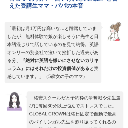
えた受講生ママ・パパの本音
「最初は月1万円は高いな…と躊躇していま
したが、無料体験で娘が楽しそうに先生と日
本語混じりで話しているのを見て納得。英語
オンリーの別会社で泣いて挫折した過去があ
る分、
『絶対に英語を嫌いにさせないカリキ
ュラム』にはそれだけの投資価値がある
と実
感しています。」（5歳女の子のママ）
「格安スクールだと予約枠の争奪戦や先生選
びに毎回30分以上悩んでストレスでした。
GLOBAL CROWNは曜日固定で自動で最高
のバイリンガル先生を割り振ってくれるの