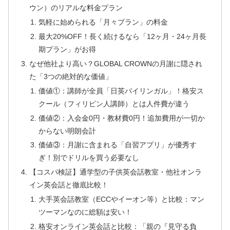
ウン）のリアルな料金プラン
気軽に始められる「月々プラン」の料金
最大20%OFF！長く続けるなら「12ヶ月・24ヶ月長
期プラン」がお得
なぜ他社より高い？GLOBAL CROWNの月謝に隠され
た「3つの絶対的な価値」
価値①：講師が全員「日英バイリンガル」！格安ス
クール（フィリピン人講師）とは人件費が違う
価値②：入会金0円・教材費0円！追加費用が一切か
からない明朗会計
価値③：月謝に含まれる「自習アプリ」が優秀す
ぎ！別でドリルを買う必要なし
【コスパ検証】通学型の子供英会話教室・他社オンラ
イン英会話と徹底比較！
大手英会話教室（ECCやイーオン等）と比較：マン
ツーマンなのに総額は安い！
格安オンライン英会話と比較：「親の『見守る負