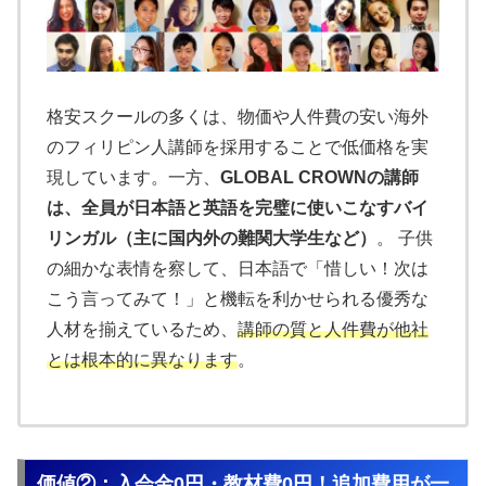
格安スクールの多くは、物価や人件費の安い海外
のフィリピン人講師を採用することで低価格を実
現しています。一方、
GLOBAL CROWNの講師
は、全員が日本語と英語を完璧に使いこなすバイ
リンガル（主に国内外の難関大学生など）
。 子供
の細かな表情を察して、日本語で「惜しい！次は
こう言ってみて！」と機転を利かせられる優秀な
人材を揃えているため、
講師の質と人件費が他社
とは根本的に異なります
。
価値②：入会金0円・教材費0円！追加費用が一