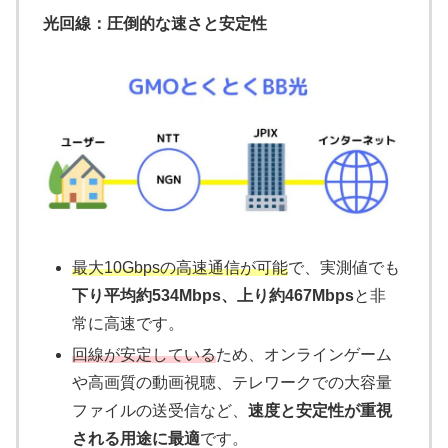
光回線：圧倒的な速さと安定性
最大10Gbpsの高速通信が可能
で、実測値でも
下り平均約534Mbps、上り約467Mbps
と非
常に高速です。
回線が安定している
ため、オンラインゲーム
や高画質の動画視聴、テレワークでの大容量
ファイルの送受信など、
速度と安定性が重視
される用途に最適
です。