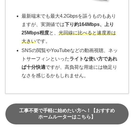
最新端末でも最大4.2Gbpsを謳うものもあり
ますが、実測値では
下り約164Mbps、上り
25Mbps程度
と、
光回線に比べると速度差は
大きい
です。
SNSの閲覧やYouTubeなどの動画視聴、ネッ
トサーフィンといった
ライトな使い方であれ
ば十分快適
ですが、高負荷な用途には物足り
なさを感じるかもしれません。
工事不要で手軽に始めたい方へ！【おすすめ
ホームルーターはこちら】