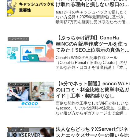
け取れる理由と損しない窓口の選
び方を解説
auひかりのキャッシュバックで損したく
ない方必見！2025年最新情報に基づき、
最高額7万円を確実に受け取るための優良
申込窓口と代理店をランキング形式で徹
底解説。乗り換えや新規契約で失敗しな
い方法も。
【ぶっちゃけ評判】ConoHa
インターネット
WINGのAI記事作成ツールを使っ
てみた！SEO上位表示の真偽と口
コミを徹底レビュー
ConoHa WINGのAI記事作成ツール
（ConoHa Pencil / 旧Blog Creator）のリ
アルな評判・口コミを徹底解説！「本当
にSEOで上位表示できる？」「使い物に
なる？」という疑問に対し、実際にキー
ワード調査から記事生成・リライト機能
【5分でネット開通】ecoco Wi-Fi
インターネット
を使った結果をぶっちゃけます。無料ト
の口コミ・料金比較と簡単申込ガ
ライアルや他社比較も網羅。
イド｜工事・契約縛りなし
面倒な契約や工事なしでWi-Fiが欲しいな
らecoco。リアルな評判や注意点、失敗し
ない選び方からギガチャージまで全解
説。5分でネット環境を整える方法を紹介
します。
法人ならどっち？XServerビジネ
インターネット
スとエックスサーバーの違いを比