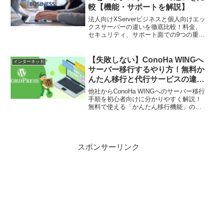
較【機能・サポートを解説】
法人向けXServerビジネスと個人向けエッ
クスサーバーの違いを徹底比較！料金、
セキュリティ、サポート面での9つの重要
な相違点を初心者にもわかりやすく解
説。あなたのビジネスに最適なサーバー
を選ぶための必須ガイド
【失敗しない】ConoHa WINGへ
インターネット
サーバー移行するやり方！無料か
んたん移行と代行サービスの違い
を解説
他社からConoHa WINGへのサーバー移行
手順を初心者向けに分かりやすく解説！
無料で使える「かんたん移行機能」の具
体的なやり方と、プロに丸投げできる
「有料の移行代行サービス」の違いを徹
底比較。プラグインのエラー対策やネー
ムサーバー（DNS）切り替えの注意点も
網羅。
スポンサーリンク