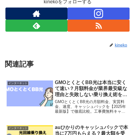
kinekoをフォローする
kineko
関連記事
GMOとくとくBB光は本当に安く
インターネット
て速い？月額料金が業界最安級な
理由と失敗しない乗り換え術を解
説
GMOとくとくBB光の月額料金、実質料
金、速度、キャッシュバックを【2025年
最新版】で徹底比較。工事費無料キャン
ペーンの注意点や他社との比較で、本当
にお得か検証します。
auひかりのキャッシュバックで本
インターネット
当に7万円もらえる？最大額を受