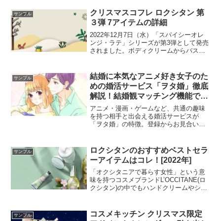
デイリーカジュアルを提案。
クリスマスコフレ ロクシタン 第
サンプル
３弾 7アイテムの詳細
2022年12月7日（水）「スパイシーオレ
ンジ・ラテ」シリーズが第3弾として発売
されました。ボディクリームからバスボ
ムまでシアに特化した7アイテム。果実の
国から届いた特別レシピの香りに包まれ
てあなたのクリスマスホリデーは夢見心
結婚に本気なアニメ好き女子のた
サンプル
地な気分に。
めの婚活サービス「ヲタ婚」徹底
解説！結婚観マッチング機能で理
想のパートナーを見つけよう
アニメ・漫画・ゲームなど、共通の趣味
を持つ相手と出会える婚活サービスが
「ヲタ婚」の特徴。登録からお見合いま
での活動費が無料。会員は男女比がほぼ
同数。「仲人型」アドバイザーが相手を
提案するオーダーメイド型紹介システ
ロクシタンのおすすめベストセラ
サンプル
ム。
ーアイテムはコレ！[2022年]
「オクシタニアで暮らす女性」という意
味を持つコスメブランドL’OCCITANE(ロ
クシタン)の中でもハンドクリームやシャ
ンプー、石鹸、香水は特に人気が高い商
品です。正規オンラインストアにおいて
具体邸にどのようなアイテムが人気を集
コスメキッチン クリスマス限定
サンプル
めているのかまとめてみました。