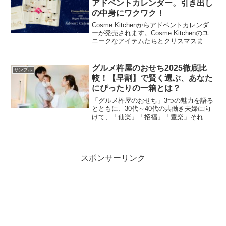
アドベントカレンダー。引き出し
の中身にワクワク！
Cosme Kitchenからアドベントカレンダ
ーが発売されます。Cosme Kitchenのユ
ニークなアイテムたちとクリスマスまで
毎日出会える特別なセットで毎日引き出
しを開けるワクワク感が楽しめます。自
分で楽しむもよし、ギフトに送っても大
グルメ杵屋のおせち2025徹底比
サンプル
変喜ばれると思います。
較！【早割】で賢く選ぶ、あなた
にぴったりの一箱とは？
「グルメ杵屋のおせち」3つの魅力を語る
とともに、30代～40代の共働き夫婦に向
けて、「仙楽」「招福」「豊楽」それぞ
れの重箱の特徴を解説し、あなたにぴっ
たりの一箱を見つけるお手伝いをしま
す。
スポンサーリンク