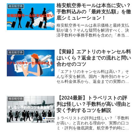
タイミングまで。ポイ活のプロが教える
格安航空券モールは本当に安い？
格安航空券
最強の予約術です。
手数料込みの「最終支払額」を徹
底シミュレーション！
格安航空券モールは表示価格と最終支払
額が違う？そんな疑問を解消すべく、決
済手数料や事務手数料を含めた「本当の
安さ」を徹底シミュレーション。ANA・
JAL・LCCとの比較や、他社サイトより安
く買うためのコツも解説。予約前に必ず
【実録】エアトリのキャンセル料
格安航空券
チェックしたい料金の仕組みを公開しま
はいくら？返金までの流れと問い
す。
合わせのコツ
「エアトリのキャンセル料は高い？」そ
んな不安を解消。国内・海外別のキャン
セル料金体系から、返金までの実際の日
数、電話が繋がらない時の問い合わせの
コツまで、実体験を元に徹底解説しま
す。損をしないための注意点を予約前に
【2024最新】トラベリストの評
格安航空券
チェックしましょう。
判は怪しい？手数料が高い理由と
安く予約するコツを解説
トラベリストの評判は怪しい？「手数料
が高い」と言われる理由や、実際の口コ
ミ・評判を徹底調査。航空券予約時にか
かる事務手数料の仕組みや、格安航空券
を損せず最安値で予約するためのコツを