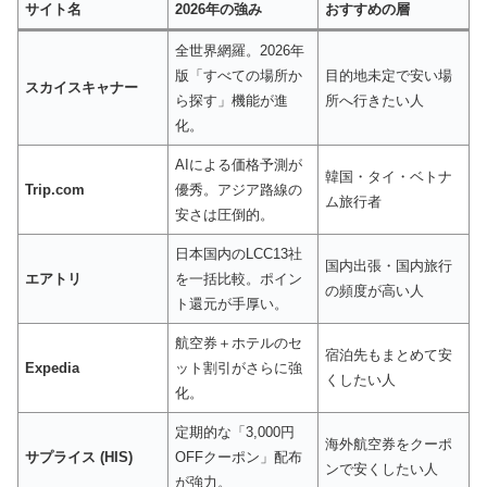
サイト名
2026年の強み
おすすめの層
全世界網羅。2026年
版「すべての場所か
目的地未定で安い場
スカイスキャナー
ら探す」機能が進
所へ行きたい人
化。
AIによる価格予測が
韓国・タイ・ベトナ
Trip.com
優秀。アジア路線の
ム旅行者
安さは圧倒的。
日本国内のLCC13社
国内出張・国内旅行
エアトリ
を一括比較。ポイン
の頻度が高い人
ト還元が手厚い。
航空券＋ホテルのセ
宿泊先もまとめて安
Expedia
ット割引がさらに強
くしたい人
化。
定期的な「3,000円
海外航空券をクーポ
サプライス (HIS)
OFFクーポン」配布
ンで安くしたい人
が強力。