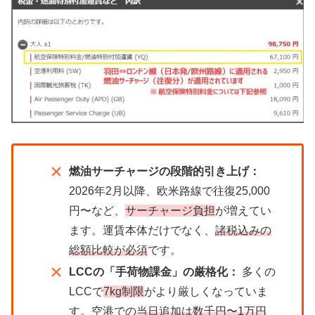
燃油サーチャージの段階的引き上げ：
2026年2月以降、欧米路線で往復25,000
円〜など、
サーチャージ負担
が増えてい
ます。運賃本体だけでなく、
諸税込みの
総額比較が必須
です。
LCCの「手荷物課金」の厳格化：
多くの
LCCで
7kg制限
がより厳しくなっていま
す。空港での
当日追加は数千円〜1万円