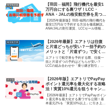
【羽田⇔福岡】飛行機代を最安1
格安航空券
万円台にする裏ワザ！LCC・
ANA・JALの格安航空券を見つけ
るたった3つの方法
【2025年最新版】羽田-福岡の飛行機代を
最安1万円台で予約する方法を徹底解説。
ANA/JALの割引運賃、LCCセール情報、
最安値サイト比較から予約するべき曜
日・時間帯まで。もう高い航空券は不
要！今すぐ最速で格安チケットを見つけ
【2026年最新】エアトリは往復
格安航空券
る裏ワザ公開。
と片道どっちが安い？一括予約の
メリットと「片道ずつ」で安くな
るケースを徹底比較！
エアトリで航空券を予約する際、往復一
括と片道ずつの予約はどちらが安い？
LCCの組み合わせや「乗り継ぎ割引」の
有無など、2026年最新の料金体系を徹底
比較。キャンセル時のリスクや座席指定
のコツまで、旅のプロが一番賢い買い方
【2026年版】エアトリでPayPay
ポイ活
を伝授します。
ポイント還元率を最大化する攻略
法！実質10%還元を狙うキャンペ
ーン活用術
【2026年最新】エアトリでPayPayポイン
ト還元率を最大化する裏ワザを公開！基
本還元2%を「実質10%以上」に引き上げ
るキャンペーン活用術や、決済手数料の
罠を回避する方法、超PayPay祭との併用