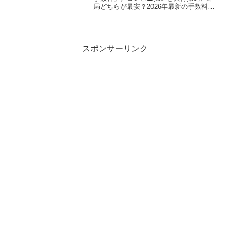
局どちらが最安？2026年最新の手数料一
覧と、手数料を実質無料にする裏ワザを
徹底比較。事務手数料との違いや、
PayPay・クレカ払いとの損得勘定もプロ
が解説します。
スポンサーリンク