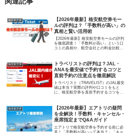
関連記事
【2026年最新】格安航空券モー
格安航空券
ルの評判は？「手数料が高い」の
真相と賢い活用術
【2026年最新】格安航空券モールの評判
を徹底調査！「手数料が高い」という口
コミの真相や、航空会社との料金比較、
安全性を詳しく解説します。キャンセル
料の注意点や、手数料を最小限に抑えて
最安値で予約する賢い活用術も紹介。損
トラベリストの評判は？JAL・
格安航空券
をせずに国内航空券を予約したい方は必
ANAを最安値で予約するコツと
見です。
直前予約の注意点を徹底解説
トラベリスト（TRAVELIST）のJAL最安
値は本当？実際の評判や口コミをもと
に、格安航空券を直前予約するコツを徹
底解説。気になる取扱手数料やキャンセ
ル料、予約変更の可否など、利用前に知
っておきたいメリット・デメリットをま
【2026年最新】エアトリの疑問
格安航空券
とめました。スカイチケットなど他社と
を全解決！手数料・キャンセル・
の比較も紹介します。
座席指定までQ&Aガイド
エアトリで格安航空券を予約する前に必
見！「手数料が高いって本当？」「キャ