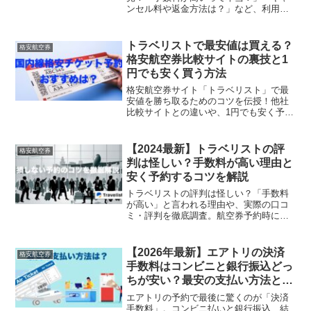
ンセル料や返金方法は？」など、利用者
が抱く疑問をQ&A形式で徹底解説。最安
値で購入するコツや座席指定、領収書発
行まで、この1記事でエアトリの使い方が
トラベリストで最安値は買える？
格安航空券
すべてわかります。
格安航空券比較サイトの裏技と1
円でも安く買う方法
格安航空券サイト「トラベリスト」で最
安値を勝ち取るためのコツを伝授！他社
比較サイトとの違いや、1円でも安く予約
するための裏技、手数料を含めた本当の
最安値の見極め方を詳しく解説します。
損をせずにお得な航空券を手に入れたい
【2024最新】トラベリストの評
格安航空券
方は必見です。
判は怪しい？手数料が高い理由と
安く予約するコツを解説
トラベリストの評判は怪しい？「手数料
が高い」と言われる理由や、実際の口コ
ミ・評判を徹底調査。航空券予約時にか
かる事務手数料の仕組みや、格安航空券
を損せず最安値で予約するためのコツを
解説します。キャンセル料の注意点な
【2026年最新】エアトリの決済
格安航空券
ど、利用前に知っておきたい情報を網
手数料はコンビニと銀行振込どっ
羅！
ちが安い？最安の支払い方法と手
数料を無料にする裏ワザを解説
エアトリの予約で最後に驚くのが「決済
手数料」。コンビニ払いと銀行振込、結