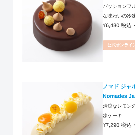
パッションフ
な味わいの冷
¥6,480 税
公式オンライ
ノマド ジャ
Nomades Jar
清涼なレモン
凍ケーキ
¥7,290 税