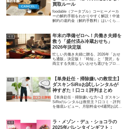
みたい方は必見です。
買取ルール
foodable（フータブル）コーヒーメーカ
ーの解約手順をわかりやすく解説！中途
解約の違約金（解約手数料）はいくら？
マシンの返却方法や買取ルール、損をし
ないための「落とし穴」まで徹底調査し
ました。解約前に知っておきたい注意点
年末の準備ゼロへ！共働き夫婦を
生活
をチェックして、スムーズに手続きを進
救う「盛付済み冷蔵おせち」
めましょう。
2026年決定版
忙しい共働き夫婦に贈る、2026年「おせ
ち通販」決定版！「時短」と「贅沢」を
両立する失敗しないおせち選びをプロが
解説します。盛付済み・解凍簡単な料亭
監修おせちや和洋中ランキングなど、年
末の準備から解放される賢いお取り寄せ
【単身赴任・掃除嫌いの救世主】
生活
方法をご紹介。今年の正月は家族みんな
ダスキンSiRoお試しレンタルが
でゆっくり過ごしましょう。
神すぎた！口コミ評判まとめ
【単身赴任・掃除嫌いな方へ】ダスキン
SiRoのレンタルは救世主？口コミ・評判
を徹底レビュー。月額料金や4週間お試
し、便利なモップセット、故障サポート
まで解説。あなたの掃除の悩みを解決す
るヒントがここに。
ラ・メゾン・デュ・ショコラの
生活
2025年バレンタインギフト：