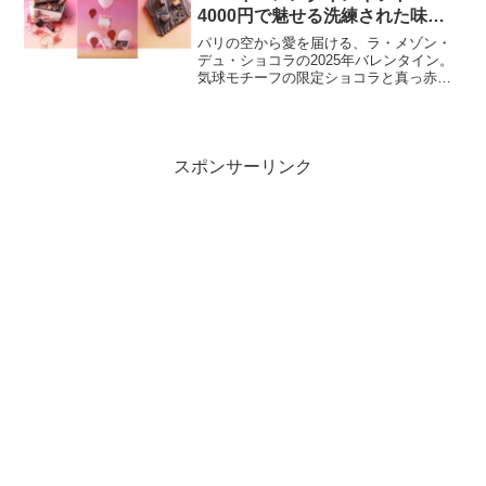
4000円で魅せる洗練された味と
美しさ
パリの空から愛を届ける、ラ・メゾン・
デュ・ショコラの2025年バレンタイン。
気球モチーフの限定ショコラと真っ赤な
ハート型ボックスが、甘美な空中散歩へ
誘います。4種の贅沢な限定レシピと共
に、ロマンティックなパリの景色を味わ
う、特別なチョコレート体験をお見逃し
なく
スポンサーリンク