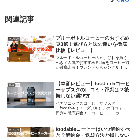
関連記事
ブルーボトルコーヒーのおすすめ
サブスク
豆3選！選び方と味の違いを徹底
比較【レビュー】
ブルーボトルコーヒーの豆、どれを買う
べき？人気のおすすめ豆3選をコーヒー通
が徹底比較！ブレンドからシングルオリ
ジンまで、味の違いや失敗しない選び方
を初心者向けに分かりやすく解説しま
す。自分好みの1杯を見つけたい方は必見
【本音レビュー】foodableコーヒ
生活
のレビュー記事です。
ーサブスクの口コミ・評判は？後
悔しない選び方
パナソニックのコーヒーサブスク
「foodable（フーダブル）」の口コミ・
評判を徹底調査！「コーヒーメーカーが
もらえる？」「豆の質は？」といった疑
問から、実際に利用して分かったメリッ
ト・デメリット、月額料金のコスパまで
foodableコーヒーはいつ解約すべ
サブスク
解説します。自宅で本格コーヒーを楽し
き？解約金・返却方法と損しない