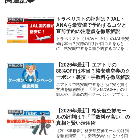
トラベリストの評判は？JAL・
格安航空券
ANAを最安値で予約するコツと
直前予約の注意点を徹底解説
トラベリスト（TRAVELIST）のJAL最安
値は本当？実際の評判や口コミをもと
に、格安航空券を直前予約するコツを徹
底解説。気になる取扱手数料やキャンセ
ル料、予約変更の可否など、利用前に知
っておきたいメリット・デメリットをま
【2026年最新】エアトリの
格安航空券
とめました。スカイチケットなど他社と
88%OFFは本当？格安航空券のク
の比較も紹介します。
ーポン・裏技・手数料を徹底解説
エアトリで格安航空券をさらに安く買う
方法を徹底解説！「最大88%OFF」の仕
組みや、最新の割引クーポン、アプリ限
定の裏技を公開します。気になる事務手
数料を無料にするコツや、他社サイトと
比較したメリット・デメリットも紹介。
【2026年最新】格安航空券モー
格安航空券
2025年の最安値予約はこの1記事で完璧で
ルの評判は？「手数料が高い」の
す。
真相と賢い活用術
【2026年最新】格安航空券モールの評判
を徹底調査！「手数料が高い」という口