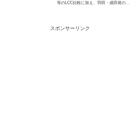
等のLCC比較に加え、羽田・成田発の料
金差、最も安くなる予約時期（約1〜2ヶ
月前）を徹底解説。当日・直前でも安く
買うコツや、季節ごとの最安値相場な
ど、賢く旅する情報を網羅しています。
スポンサーリンク