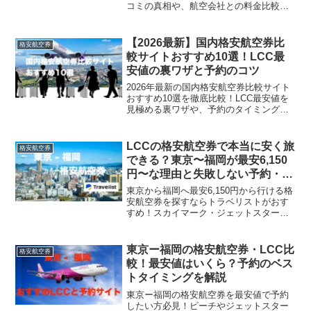
コミの真相や、航空会社との料金比較、
安全性を詳しく解説します。キャンセル
料の注意点や、手数料を最小限に抑えて
最安値で予約する賢い活用術も紹介。損
【2026最新】国内格安航空券比
格安航空券
をせずに国内航空券を予約したい方は必
較サイトおすすめ10選！LCC最
見です。
安値の裏ワザと予約のコツ
2026年最新の国内格安航空券比較サイト
おすすめ10選を徹底比較！LCC最安値を
見極める裏ワザや、予約のタイミング、
手数料を含めた実質価格の確認方法な
ど、損をしないためのコツを詳しく解説
します。航空券選びで迷っている方は必
LCCの格安航空券で本当に安く旅
格安航空券
見です。
できる？東京〜福岡が最安6,150
円〜な理由と失敗しない予約・比
較術を解説
東京から福岡へ最安6,150円から行ける格
安航空券を探すならトラベリストがおす
すめ！スカイマーク・ジェットスター・
ピーチなどLCC各社の料金比較から予約
方法まで、お得な情報が満載。
東京ー福岡の格安航空券・LCC比
格安航空券
較！最安値はいくら？予約のベス
トタイミングを解説
東京ー福岡の格安航空券を最安値で予約
したい方必見！ピーチやジェットスター