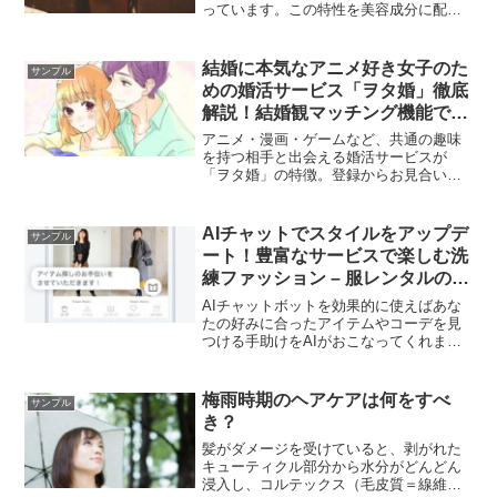
っています。この特性を美容成分に配合
することで、驚くべきイオンの効果を発
揮するとされています。この革新的な素
材をあなたも試してみませんか？実際に
結婚に本気なアニメ好き女子のた
サンプル
体感して、あなたの美容にどのような効
めの婚活サービス「ヲタ婚」徹底
果があるのかを確かめてみましょう。
解説！結婚観マッチング機能で理
想のパートナーを見つけよう
アニメ・漫画・ゲームなど、共通の趣味
を持つ相手と出会える婚活サービスが
「ヲタ婚」の特徴。登録からお見合いま
での活動費が無料。会員は男女比がほぼ
同数。「仲人型」アドバイザーが相手を
提案するオーダーメイド型紹介システ
AIチャットでスタイルをアップデ
サンプル
ム。
ート！豊富なサービスで楽しむ洗
練ファッション – 服レンタルの魅
力
AIチャットボットを効果的に使えばあな
たの好みに合ったアイテムやコーデを見
つける手助けをAIがおこなってくれま
す。
梅雨時期のヘアケアは何をすべ
サンプル
き？
髪がダメージを受けていると、剥がれた
キューティクル部分から水分がどんどん
浸入し、コルテックス（毛皮質＝線維状