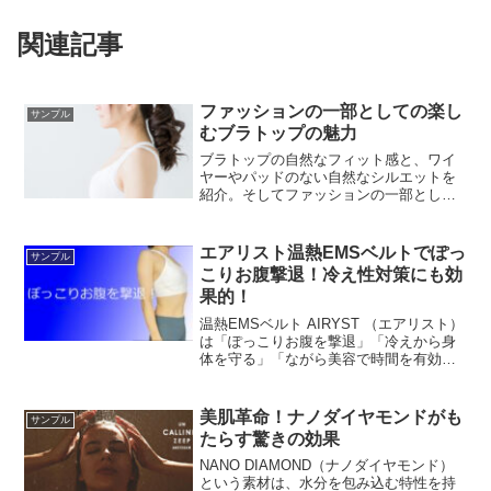
関連記事
ファッションの一部としての楽し
サンプル
むブラトップの魅力
ブラトップの自然なフィット感と、ワイ
ヤーやパッドのない自然なシルエットを
紹介。そしてファッションの一部として
積極的に楽しむことを提案しています。
エアリスト温熱EMSベルトでぽっ
サンプル
こりお腹撃退！冷え性対策にも効
果的！
温熱EMSベルト AIRYST （エアリスト）
は「ぽっこりお腹を撃退」「冷えから身
体を守る」「ながら美容で時間を有効活
用」３つのポイントでぽっこりお腹や冷
えなど女性の悩みにアプローチします。
美肌革命！ナノダイヤモンドがも
サンプル
たらす驚きの効果
NANO DIAMOND（ナノダイヤモンド）
という素材は、水分を包み込む特性を持