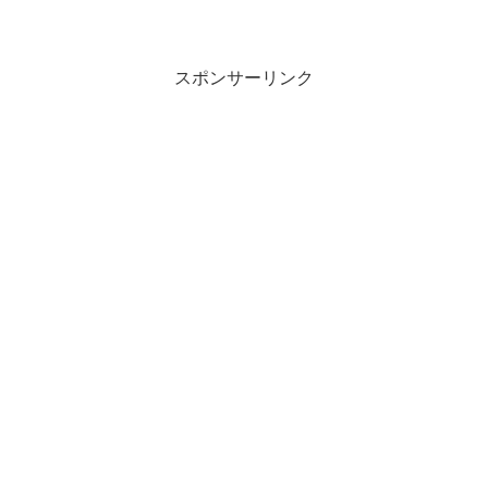
につながったタンパク質）が膨張、その
結果毛髪の1本1本が異なる形状になり髪
全体がボワっと広がりやすくなる。
スポンサーリンク