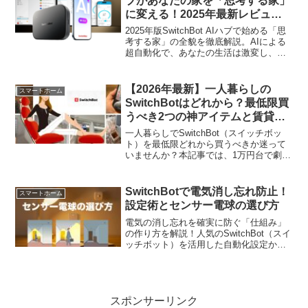
ブがあなたの家を「思考する家」
に変える！2025年最新レビュー
と爆速時短術
2025年版SwitchBot AIハブで始める「思
考する家」の全貌を徹底解説。AIによる
超自動化で、あなたの生活は激変し、家
事時間が劇的に短縮されます。設定方
法、進化した機能、おすすめ連携デバイ
スを完全網羅。次世代スマートホームの
【2026年最新】一人暮らしの
スマートホーム
第一歩を踏み出しましょう。
SwitchBotはどれから？最低限買
うべき2つの神アイテムと賃貸で
の注意点
一人暮らしでSwitchBot（スイッチボッ
ト）を最低限どれから買うべきか迷って
いませんか？本記事では、1万円台で劇的
に生活が変わるおすすめの「最小構成」
を実機レビュー！アレクサとの連携や、
賃貸でも壁を傷つけない設置方法、後悔
SwitchBotで電気消し忘れ防止！
スマートホーム
しない選び方を網羅。
設定術とセンサー電球の選び方
電気の消し忘れを確実に防ぐ「仕組み」
の作り方を解説！人気のSwitchBot（スイ
ッチボット）を活用した自動化設定か
ら、工事不要のセンサー電球の選び方、
場所別の最適な使い分けまで実体験をも
とに紹介します。電気代の節約だけでな
く、「消したかな？」と不安になるスト
レスをゼロにしたい方は必見の実践ガイ
スポンサーリンク