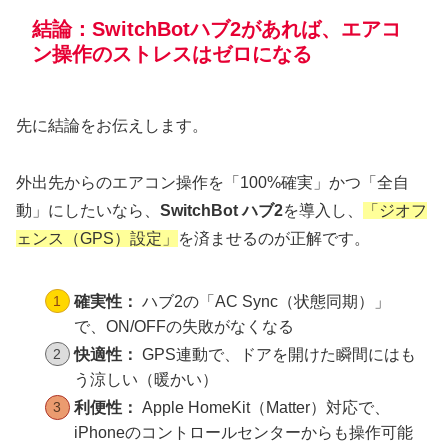
結論：SwitchBotハブ2があれば、エアコ
ン操作のストレスはゼロになる
先に結論をお伝えします。
外出先からのエアコン操作を「100%確実」かつ「全自
動」にしたいなら、
SwitchBot ハブ2
を導入し、
「ジオフ
ェンス（GPS）設定」
を済ませるのが正解です。
確実性：
ハブ2の「AC Sync（状態同期）」
で、ON/OFFの失敗がなくなる
快適性：
GPS連動で、ドアを開けた瞬間にはも
う涼しい（暖かい）
利便性：
Apple HomeKit（Matter）対応で、
iPhoneのコントロールセンターからも操作可能