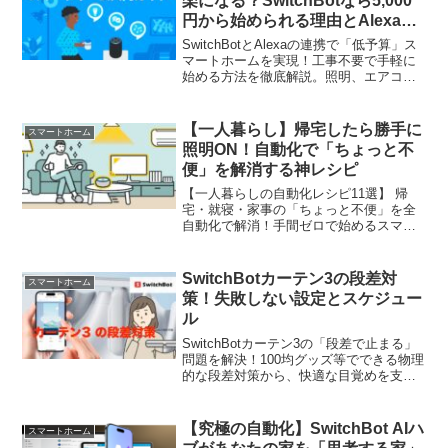
楽になる？SwitchBotなら5,000
円から始められる理由とAlexa連
携のコツを解説
SwitchBotとAlexaの連携で「低予算」ス
マートホームを実現！工事不要で手軽に
始める方法を徹底解説。照明、エアコ
ン、カーテンを自動化し、毎日の生活を
もっと快適に。
【一人暮らし】帰宅したら勝手に
スマートホーム
照明ON！自動化で「ちょっと不
便」を解消する神レシピ
【一人暮らしの自動化レシピ11選】 帰
宅・就寝・家事の「ちょっと不便」を全
自動化で解消！手間ゼロで始めるスマー
トホーム設定を初心者・賃貸向けに解
説。QOL爆上がりの自動化設定とおすす
めデバイスを紹介します。
SwitchBotカーテン3の段差対
スマートホーム
策！失敗しない設定とスケジュー
ル
SwitchBotカーテン3の「段差で止まる」
問題を解決！100均グッズ等でできる物理
的な段差対策から、快適な目覚めを支え
る高度なスケジュール設定まで詳しく解
説。スマートホーム化で失敗したくない
方、設定を極めて生活の質を上げたい方
【究極の自動化】SwitchBot AIハ
スマートホーム
は必見の実践ガイドです。