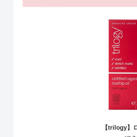
【trilog