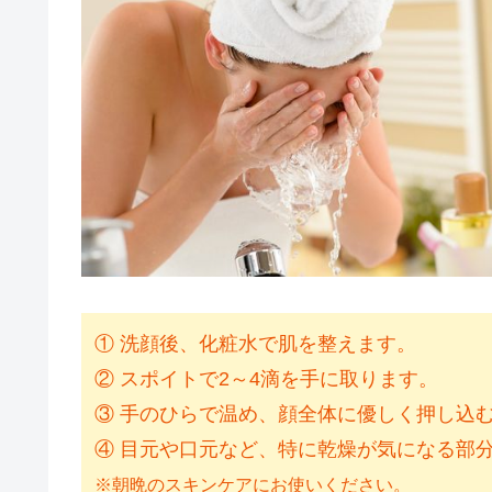
① 洗顔後、化粧水で肌を整えます。
② スポイトで2～4滴を手に取ります。
③ 手のひらで温め、顔全体に優しく押し込
④ 目元や口元など、特に乾燥が気になる部
※朝晩のスキンケアにお使いください。