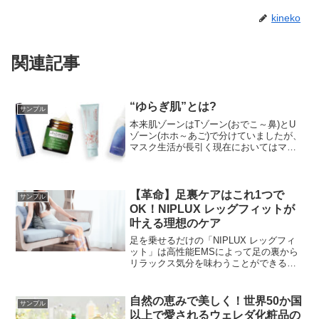
kineko
関連記事
“ゆらぎ肌”とは?
サンプル
本来肌ゾーンはTゾーン(おでこ～鼻)とU
ゾーン(ホホ～あご)で分けていましたが、
マスク生活が長引く現在においてはマス
クが当たっていない上部とマスクの中に
隠れる下部で肌ゾーンを分けるのがよい
でしょう。季節の変わり目には、寒暖差
や新緑、花粉やほこりなどにより肌のバ
【革命】足裏ケアはこれ1つで
サンプル
ランスを崩しがちです。ナチュラル&オー
OK！NIPLUX レッグフィットが
ガニックのスキンケアでゆらぎがちな肌
叶える理想のケア
のバランスを整えましょう。
足を乗せるだけの「NIPLUX レッグフィ
ット」は高性能EMSによって足の裏から
リラックス気分を味わうことができるマ
ッサージ機です。２つ折りにしてどこへ
でも持ち歩けるというのが最大のポイン
ト！
自然の恵みで美しく！世界50か国
サンプル
以上で愛されるウェレダ化粧品の