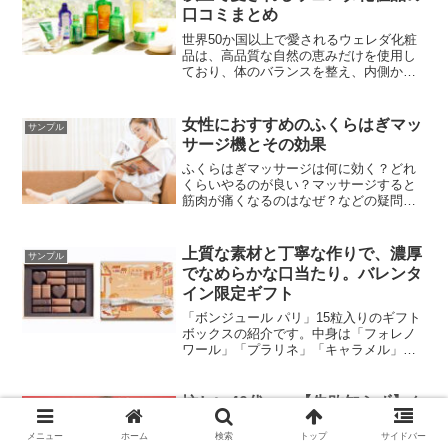
口コミまとめ
世界50か国以上で愛されるウェレダ化粧
品は、高品質な自然の恵みだけを使用し
ており、体のバランスを整え、内側から
本来の美しさを取り戻すことを目的とし
ています。そこで、今回はウェレダ化粧
品に関する口コミを集めてみました。
女性におすすめのふくらはぎマッ
サンプル
サージ機とその効果
ふくらはぎマッサージは何に効く？どれ
くらいやるのが良い？マッサージすると
筋肉が痛くなるのはなぜ？などの疑問や
今売れているふくらはぎマッサージ機の
紹介など
上質な素材と丁寧な作りで、濃厚
サンプル
でなめらかな口当たり。バレンタ
イン限定ギフト
「ボンジュール パリ」15粒入りのギフト
ボックスの紹介です。中身は「フォレノ
ワール」「プラリネ」「キャラメル」
「ミルク」の4種類のフレーバーで構成さ
れています。
忙しい40代へ：【失敗知らず】ク
サンプル
リスマスに贈る大人の高級チョコ
メニュー
ホーム
検索
トップ
サイドバー
ギフト5選