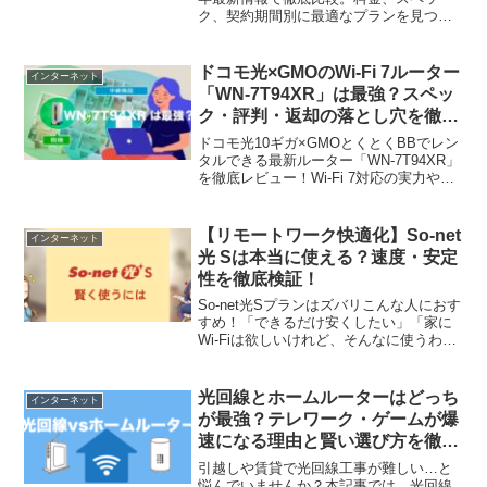
ク、契約期間別に最適なプランを見つけ
る完全ガイド。初心者でも失敗しないブ
ログ開設方法を解説します。
ドコモ光×GMOのWi-Fi 7ルーター
インターネット
「WN-7T94XR」は最強？スペッ
ク・評判・返却の落とし穴を徹底
解説
ドコモ光10ギガ×GMOとくとくBBでレン
タルできる最新ルーター「WN-7T94XR」
を徹底レビュー！Wi-Fi 7対応の実力や
10Gポートの恩恵、38ヶ月利用で「プレ
ゼント」になる条件まで詳しく解説しま
す。解約時の返却ルールや補償料の注意
【リモートワーク快適化】So-net
インターネット
点など、契約前に知っておきたい情報を
光 Sは本当に使える？速度・安定
網羅。10ギガの速度をフルに活かしたい
性を徹底検証！
方必見です。
So-net光Sプランはズバリこんな人におす
すめ！「できるだけ安くしたい」「家に
Wi-Fiは欲しいけれど、そんなに使うわけ
じゃないし夜はほとんど使わない」「ネ
ット検索やSNSなどの利用などが主な用
途」
光回線とホームルーターはどっち
インターネット
が最強？テレワーク・ゲームが爆
速になる理由と賢い選び方を徹底
比較
引越しや賃貸で光回線工事が難しい…と
悩んでいませんか？本記事では、光回線