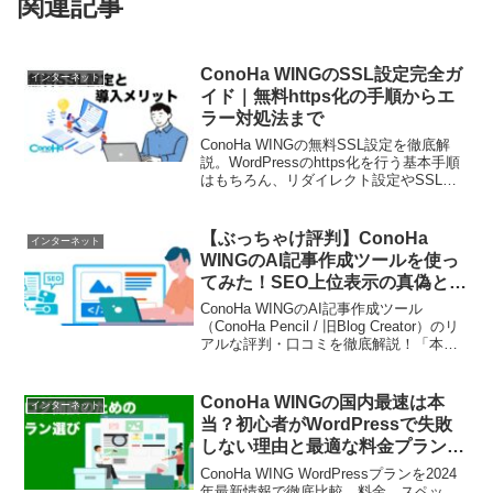
関連記事
ConoHa WINGのSSL設定完全ガ
インターネット
イド｜無料https化の手順からエ
ラー対処法まで
ConoHa WINGの無料SSL設定を徹底解
説。WordPressのhttps化を行う基本手順
はもちろん、リダイレクト設定やSSLが
有効化されない場合のエラー対処法ま
で、この記事一本で全て網羅していま
す。
【ぶっちゃけ評判】ConoHa
インターネット
WINGのAI記事作成ツールを使っ
てみた！SEO上位表示の真偽と口
コミを徹底レビュー
ConoHa WINGのAI記事作成ツール
（ConoHa Pencil / 旧Blog Creator）のリ
アルな評判・口コミを徹底解説！「本当
にSEOで上位表示できる？」「使い物に
なる？」という疑問に対し、実際にキー
ワード調査から記事生成・リライト機能
ConoHa WINGの国内最速は本
インターネット
を使った結果をぶっちゃけます。無料ト
当？初心者がWordPressで失敗
ライアルや他社比較も網羅。
しない理由と最適な料金プランを
解説
ConoHa WING WordPressプランを2024
年最新情報で徹底比較。料金、スペッ