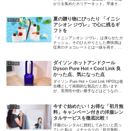
かりを集めたホリデーキット。早速その
内容をまとめてみました。
夏の贈り物にぴったり 「イニシ
サンプル
アシオン ジヴレ」で心に残るギ
フトを
「イニシアシオン ジヴレ」は凍らせたガ
ナッシュ。そのひんやりとした爽快感は
従来のチョコレートとは一線を画す、新
しい食体験を提供してくれます。４つの
フレーバーと美しいフォルムがあなたを
魅了するでしょう！
ダイソン ホットアンドクール
サンプル
Dyson Pure Hot + Cool Link 良
かった点、気になった点
ダイソン Pure Hot + Cool Link HP03は複
合機として画期的な製品だと思います
が、実用性や使い勝手などはどうなの
か、良かった点、気になった点などをレ
ポートしてみました。購入を考えている
方は参考にしてください。
今すぐ始めたい！お得な「初月無
サンプル
料」キャンペーン付きの洋服レン
タルサービスを徹底比較！
洋服のレンタルに挑戦してみたいと思っ
ていた私は、メチャカリの「初月無料」