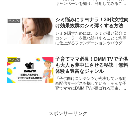
キャンペーンを知り、利用してみること
にしました。通常5,800円かかるレンタル
料金が、1ヶ月間は無料で利用できるサー
ビスです。ただし、注意すべきポイント
シミ悩みにサヨナラ！30代女性向
サンプル
もあるため、この記事で詳しく解説しま
け効果抜群のシミ薄くする方法
す。あなたも今すぐ、洋服のサブスクリ
プションを始めてみませんか？
シミを隠すためには、シミが濃い部分に
コンシーラーを重ね塗りすることで均等
に仕上がるファンデーションやパウダー
はカバー力の高いものを選びたい。
子育てママ必見！DMM TVで子供
サンプル
も大人も夢中にさせる秘訣｜無料
体験＆豊富なジャンル
「子供向けコンテンツが充実している動
画配信サービスを探している」そんな子
育てママにDMM TVが選ばれる理由。ア
ニメ、特撮、オリジナル作品まで、家族
みんなで楽しめるコンテンツが盛りだく
さん！無料体験で今すぐお試しくださ
い。
スポンサーリンク