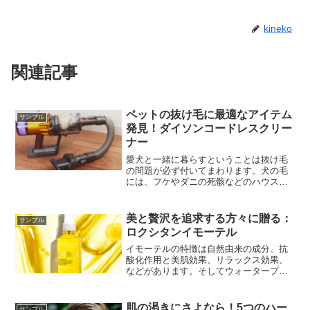
kineko
関連記事
ペットの抜け毛に最適なアイテム
サンプル
発見！ダイソンコードレスクリー
ナー
愛犬と一緒に暮らすということは抜け毛
の問題が必ず付いてまわります。犬の毛
には、フケやダニの死骸などのハウスダ
スト、散歩でついてしまった花粉など、
さまざまな成分が付着しています。
美と贅沢を追求する方々に贈る：
サンプル
ロクシタンイモーテル
イモーテルの特徴は自然由来の成分、抗
酸化作用と美肌効果、リラックス効果、
などがあります。そしてウォータープル
ーフメイクをしっかりオフしてくれるの
です。
肌の渇きにさよなら！5つのハー
サンプル