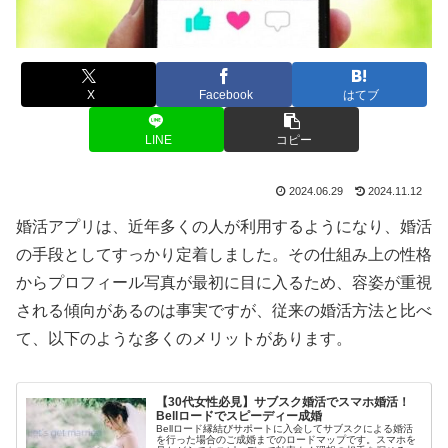
X
Facebook
はてブ
LINE
コピー
2024.06.29
2024.11.12
婚活アプリは、近年多くの人が利用するようになり、婚活
の手段としてすっかり定着しました。その仕組み上の性格
からプロフィール写真が最初に目に入るため、容姿が重視
される傾向があるのは事実ですが、従来の婚活方法と比べ
て、以下のような多くのメリットがあります。
【30代女性必見】サブスク婚活でスマホ婚活！
Bellロードでスピーディー成婚
Bellロード縁結びサポートに入会してサブスクによる婚活
を行った場合のご成婚までのロードマップです。スマホを