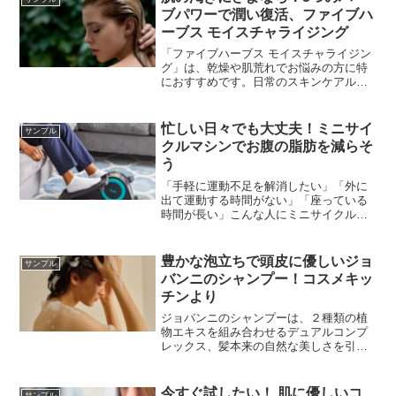
ブパワーで潤い復活、ファイブハ
ーブス モイスチャライジング
「ファイブハーブス モイスチャライジン
グ」は、乾燥や肌荒れでお悩みの方に特
におすすめです。日常のスキンケアルー
ティンに取り入れることで、健康的で潤
いのある肌を手に入れることができま
す。
忙しい日々でも大丈夫！ミニサイ
サンプル
クルマシンでお腹の脂肪を減らそ
う
「手軽に運動不足を解消したい」「外に
出て運動する時間がない」「座っている
時間が長い」こんな人にミニサイクルマ
シンがおすすめ。手軽に有酸素運動が行
えて、血液循環を促進してくれる。
豊かな泡立ちで頭皮に優しいジョ
サンプル
バンニのシャンプー！コスメキッ
チンより
ジョバンニのシャンプーは、２種類の植
物エキスを組み合わせるデュアルコンプ
レックス、髪本来の自然な美しさを引き
出すエコシック”ヘアケアのシリーズがあ
り710mLの大容量サイズもあります。
今すぐ試したい！ 肌に優しいコ
サンプル