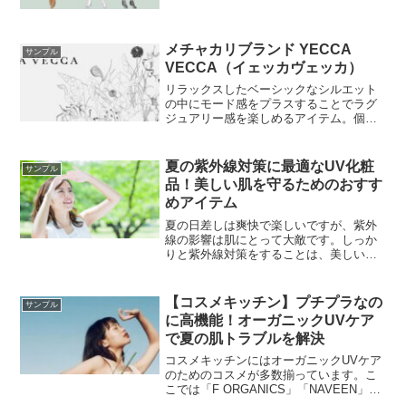
Cardigan」「Sheer Turtle × Crew Neck
Knit」「Shirt × Skipper Knit」について解
説しています。
メチャカリブランド YECCA
サンプル
VECCA（イェッカヴェッカ）
リラックスしたベーシックなシルエット
の中にモード感をプラスすることでラグ
ジュアリー感を楽しめるアイテム。個性
的なトレンドスタイルを好む人に向けた
デイリーカジュアルを提案。
夏の紫外線対策に最適なUV化粧
サンプル
品！美しい肌を守るためのおすす
めアイテム
夏の日差しは爽快で楽しいですが、紫外
線の影響は肌にとって大敵です。しっか
りと紫外線対策をすることは、美しい肌
を保つために欠かせません。そこでご紹
介するのは、輝く肌の盾となる効果絶大
なUV化粧品です！
【コスメキッチン】プチプラなの
サンプル
に高機能！オーガニックUVケア
で夏の肌トラブルを解決
コスメキッチンにはオーガニックUVケア
のためのコスメが多数揃っています。こ
こでは「F ORGANICS」「NAVEEN」
「chant a charm」などのUVケア商品を