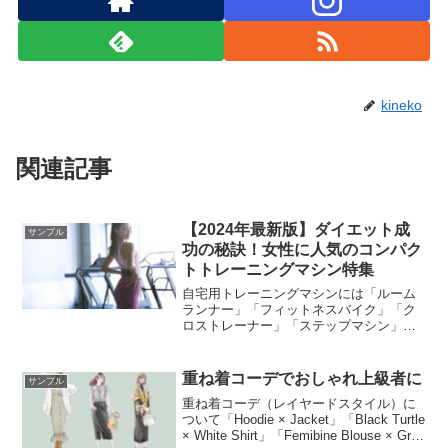
kineko
関連記事
【2024年最新版】ダイエット成
サンプル
功の秘訣！女性に人気のコンパク
トトレーニングマシン特集
自宅用トレーニングマシンには「ルーム
ランナー」「フィットネスバイク」「ク
ロストレーナー」「ステップマシン」な
どがあります。それぞれのマシンの特徴
と使用する目的、現在売れている人気モ
デルなどを紹介します。
重ね着コーデでおしゃれ上級者に
サンプル
重ね着コーデ（レイヤードスタイル）に
ついて「Hoodie × Jacket」「Black Turtle
× White Shirt」「Femibine Blouse × Gray