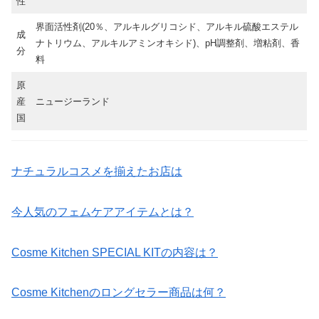
性
界面活性剤(20％、アルキルグリコシド、アルキル硫酸エステル
成
ナトリウム、アルキルアミンオキシド)、pH調整剤、増粘剤、香
分
料
原
産
ニュージーランド
国
ナチュラルコスメを揃えたお店は
今人気のフェムケアアイテムとは？
Cosme Kitchen SPECIAL KITの内容は？
Cosme Kitchenのロングセラー商品は何？