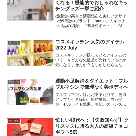
くなる！機能的でおしゃれなキッ
チングッズ一挙ご紹介
機能性の高さと清潔感ある美しいデザイ
ンが特徴のブランド「marna」のキッチ
ン用品の紹介。「調味料ポット」「保存
容器」「調味料ラック」「冷凍ごはん容
器」など
コスメキッチン 人気のアイテム
サンプル
2022 July
コスメキッチンが扱っているアイテムの
中で、今どんな化粧品が売れているのか
気になりませんか？もしかしたらあなた
の知らない化粧品に出会えるかもしれま
せん。自分のお肌に合っているかどうか
は別問題ですが、新しいチャレンジで試
運動不足解消＆ダイエット！ブル
サンプル
しに使ってみるのもいいかも。(2022年6
ブルマシンで無理なく美ボディへ
月の状況）
ブルブルマシンはただ乗るだけで、筋力
アップと引き締め、脂肪燃焼、血行促
進、セルライト撃退、美肌、ストレス解
消などの効果が期待できると言われてい
ます。また、ブルブルマシンは室内で手
軽に行うことができるトレーニングなの
忙しい40代へ：【失敗知らず】ク
サンプル
で、運動が苦手な方でも無理なく続ける
リスマスに贈る大人の高級チョコ
ことができます。
ギフト5選