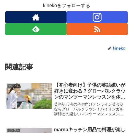
kinekoをフォローする
kineko
関連記事
【初心者向け】子供の英語嫌いが
サンプル
好きに変わる？グローバルクラウ
ンのマンツーマンレッスンを体
験！気になる口コミと効果は？
英語初心者の子供向けオンライン英会話
ならグローバルクラウン！バイリンガル
講師との楽しいマンツーマンレッスンの
口コミ・効果を紹介。無料体験で分かっ
たレッスン内容や流れも解説。
marnaキッチン用品で料理が楽し
サンプル