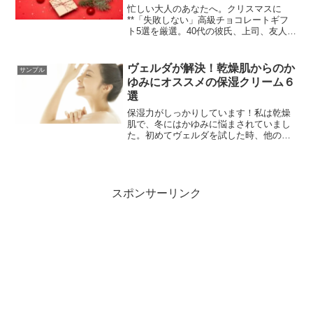
忙しい大人のあなたへ。クリスマスに
**「失敗しない」高級チョコレートギフ
ト5選を厳選。40代の彼氏、上司、友人な
ど、贈る相手を問わず「センスがいい」
**と褒められる人気ブランドを解説。5分
で選べる、ワンランク上の大人の贈り物
ヴェルダが解決！乾燥肌からのか
サンプル
を見つけて、今年のクリスマスを成功さ
ゆみにオススメの保湿クリーム６
せましょう。
選
保湿力がしっかりしています！私は乾燥
肌で、冬にはかゆみに悩まされていまし
た。初めてヴェルダを試した時、他のク
リームよりも固めの印象を受けました
が、実際には伸びが良く、使い心地がと
ても良かったです。このクリームは、６
つの用途タイプに分かれており、それぞ
れおすすめです。また、香りが苦手な方
スポンサーリンク
向けには無香料のタイプもありますよ。