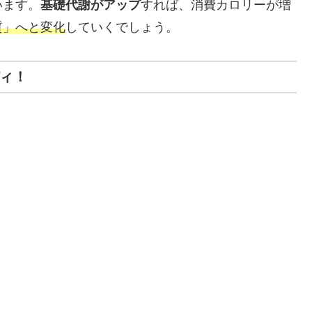
います。
基礎代謝がアップ
すれば、消費カロリーが増
質」へと変化
していくでしょう。
ディ！