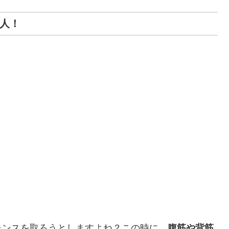
美人！
ランスを取ろうとしますよね？この時に、
腹筋や背筋