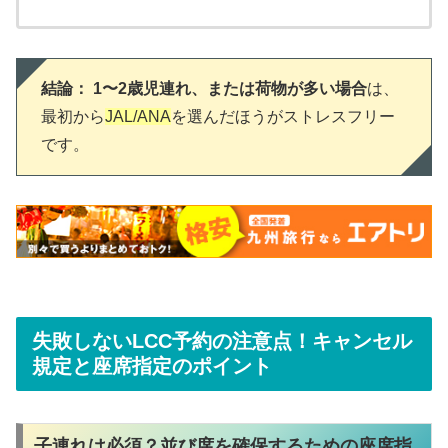
結論： 1〜2歳児連れ、または荷物が多い場合
は、
最初から
JAL/ANA
を選んだほうがストレスフリー
です。
失敗しないLCC予約の注意点！キャンセル
規定と座席指定のポイント
子連れは必須？並び席を確保するための座席指