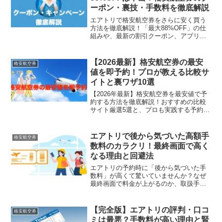
ーポン・裏技・手数料を徹底解説
エアトリで格安航空券をさらに安く買う
方法を徹底解説！「最大88%OFF」の仕
組みや、最新の割引クーポン、アプリ限
定の裏技を公開します。気になる事務手
数料を無料にするコツや、他社サイトと
比較したメリット・デメリットも紹介。
【2026最新】格安航空券の最安
格安航空券
2025年の最安値予約はこの1記事で完璧で
値を即予約！プロが教える比較サ
す。
イトと裏ワザ10選
【2026年最新】格安航空券を最安値で予
約する方法を徹底解説！おすすめの比較
サイト厳選5選と、プロも実践する予約の
裏ワザ10選を紹介します。「いつ買うの
が一番安いの？」「LCCの賢い取り方
は？」といった疑問も解決。この記事を
エアトリで後から気づいた高額手
格安航空券
読んで、旅行費用を賢く節約しましょ
数料のカラクリ！最終画面で高く
う。
なる理由と回避法
エアトリの予約時に「後から気づいた手
数料」が高くて驚いていませんか？なぜ
最終画面で料金が上がるのか、取扱手数
料や事務手数料のカラクリを徹底解説！
購入後のキャンセル・返金ルールや、公
式サイト直接購入との比較など、損をし
【完全版】エアトリの評判・口コ
格安航空券
ないための回避法をお届けします。
ミは最悪？手数料が高い理由と賢