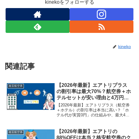
kinekoをフォローする
kineko
関連記事
【2026年最新】エアトリプラス
格安航空券
の割引率は最大70%？航空券＋ホ
テルセットが安い理由と4万円
OFFクーポンの裏ワザを解説
【2026年最新】エアトリプラス（航空券
＋ホテル）の割引率は本当に高い？「ホ
テル代が実質0円」の仕組みや、最大4万
円OFFクーポンの使い方を徹底解説。
別々に予約するより安くなる損益分岐点
や、LCCセット時の注意点など、損をし
【2026年最新】エアトリの
格安航空券
ない予約術を伝授します。
88%OFFは本当？格安航空券のク