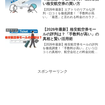
い格安航空券の買い方
【2026年最新】エアトリのリアルな評
判・口コミを徹底調査！「手数料が高
い」「最悪」と言われる料金のカラクリ
や罠を完全解説します。座席指定の方法
や台風時の返金対応、他社比較まで網
羅。損をせずに格安航空券を賢く予約し
【2026年最新】格安航空券モー
格安航空券
たい方は必見です！
ルの評判は？「手数料が高い」の
真相と賢い活用術
【2026年最新】格安航空券モールの評判
を徹底調査！「手数料が高い」という口
コミの真相や、航空会社との料金比較、
安全性を詳しく解説します。キャンセル
料の注意点や、手数料を最小限に抑えて
最安値で予約する賢い活用術も紹介。損
をせずに国内航空券を予約したい方は必
見です。
スポンサーリンク