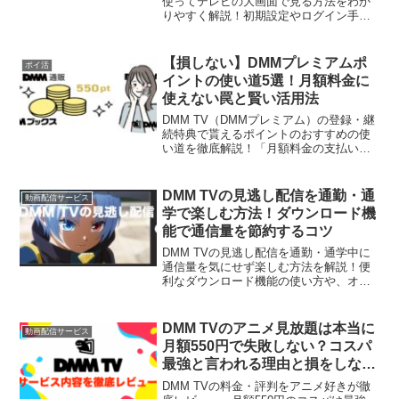
使ってテレビの大画面で見る方法をわか
りやすく解説！初期設定やログイン手
順、アプリがダウンロードできない・画
面が映らない・重いといったエラー時の
原因と対処法まで網羅。これを見れば今
【損しない】DMMプレミアムポ
ポイ活
すぐテレビで楽しめます！
イントの使い道5選！月額料金に
使えない罠と賢い活用法
DMM TV（DMMプレミアム）の登録・継
続特典で貰えるポイントのおすすめの使
い道を徹底解説！「月額料金の支払いに
使えない」という注意点や、90日間の有
効期限の罠をふまえ、新作映画のレンタ
ルやDMMブックス（漫画）での賢い活用
DMM TVの見逃し配信を通勤・通
動画配信サービス
法を紹介します。
学で楽しむ方法！ダウンロード機
能で通信量を節約するコツ
DMM TVの見逃し配信を通勤・通学中に
通信量を気にせず楽しむ方法を解説！便
利なダウンロード機能の使い方や、オフ
ライン再生の設定、外出先での賢い活用
術まで詳しくご紹介します。スキマ時間
をアニメやドラマの充実した時間に変え
DMM TVのアニメ見放題は本当に
動画配信サービス
たい方は必見です。
月額550円で失敗しない？コスパ
最強と言われる理由と損をしない
無料特典の使い方を徹底解説
DMM TVの料金・評判をアニメ好きが徹