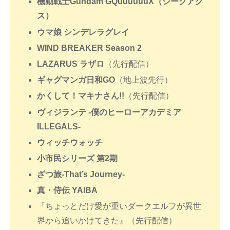
機動戦士Gundam GQuuuuuuX（ジークアク
ス）
ウマ娘 シンデレラグレイ
WIND BREAKER Season 2
LAZARUS ラザロ
（先行配信）
ギャグマンガ日和GO
（地上波先行）
かくして！マキナさん!!
（先行配信）
ヴィジランテ -僕のヒーローアカデミア
ILLEGALS-
ウィッチウォッチ
小市民シリーズ 第2期
ざつ旅-That’s Journey-
真・侍伝 YAIBA
『ちょっとだけ愛が重いダークエルフが異世
界から追いかけてきた』（先行配信）