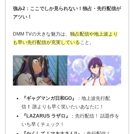
強み2：ここでしか見られない！独占・先行配信が
アツい！
DMM TVの大きな魅力は、
独占配信や地上波より
も早い先行配信が充実している
こと。
『ギャグマンガ日和GO』
：地上波先行配
信
！
誰よりも早く笑いたいあなたに！
『LAZARUS ラザロ』
：先行配信！ 話題作を
いち早くチェック！
『かくして！マキナさん!!』
：先行配信！