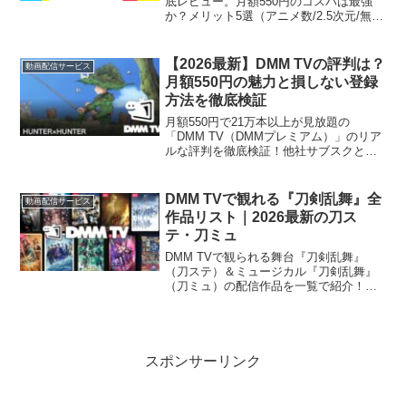
底レビュー。月額550円のコスパは最強
か？メリット5選（アニメ数/2.5次元/無料
特典）とデメリットを本音で解説。14日
間無料体験と550pt特典で損はさせませ
ん。登録前に必読！
【2026最新】DMM TVの評判は？
動画配信サービス
月額550円の魅力と損しない登録
方法を徹底検証
月額550円で21万本以上が見放題の
「DMM TV（DMMプレミアム）」のリア
ルな評判を徹底検証！他社サブスクとの
コスパ比較や、実際に使って分かったメ
リット・デメリット、14日間の無料トラ
イアルから損せず登録する手順まで網羅
DMM TVで観れる『刀剣乱舞』全
動画配信サービス
した完全ガイドです。
作品リスト｜2026最新の刀ス
テ・刀ミュ
DMM TVで観られる舞台『刀剣乱舞』
（刀ステ）＆ミュージカル『刀剣乱舞』
（刀ミュ）の配信作品を一覧で紹介！独
占配信や見放題対象、お得な月額550円で
の視聴方法も解説します。「どの作品か
ら見るべき？」「安く見る方法は？」と
いうファンの疑問をこれ1冊で解決する保
存版ガイドです。
スポンサーリンク