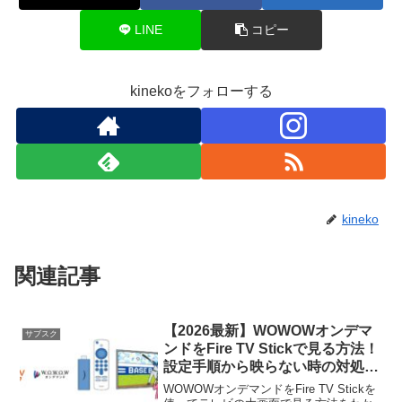
LINE
コピー
kinekoをフォローする
kineko
関連記事
【2026最新】WOWOWオンデマ
サブスク
ンドをFire TV Stickで見る方法！
設定手順から映らない時の対処法
まで徹底解説
WOWOWオンデマンドをFire TV Stickを