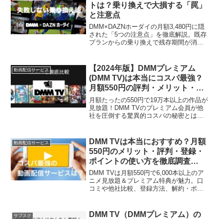
トは？乗り換えで大損する「罠」
と注意点
DMM×DAZNホーダイの月額3,480円に隠
された「5つの注意点」を徹底解説。既存
プランからの乗り換えで残存期間が消滅
するリスクや、支払い方法の制限など、
契約前に知るべきデメリットを網羅。損
をしないための「失敗しない乗り換え
【2024年版】DMMプレミアム
動画配信サービス
術」も必見です。
(DMM TV)は本当にコスパ最強？
月額550円の評判・メリット・デ
メリットを他社比較で徹底解説！
月額たったの550円で19万本以上の作品が
見放題！DMM TVのプレミアム会員が他
社を圧倒する驚異的コスパの秘密とは？
人気VODサービスとの徹底比較で明らか
になった衝撃の事実。アニメファン必見
の格安サービスの全貌を解説！
DMM TVは本当におすすめ？月額
動画配信サービス
550円のメリット・評判・登録・
ポイントの使い方を徹底調査
【2025年最新版】
DMM TVは月額550円で6,000本以上のア
ニメ見放題＆プレミアム特典が魅力。口
コミや他社比較、登録方法、解約・ポイ
ントまで分かりやすく解説した最新版ガ
イドです。
DMM TV（DMMプレミアム）の
サブスク