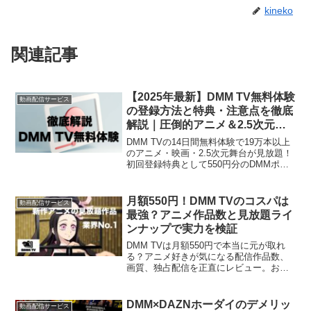
kineko
関連記事
【2025年最新】DMM TV無料体験
動画配信サービス
の登録方法と特典・注意点を徹底
解説｜圧倒的アニメ＆2.5次元
で“エンタメ漬け”の14日間！
DMM TVの14日間無料体験で19万本以上
のアニメ・映画・2.5次元舞台が見放題！
初回登録特典として550円分のDMMポイ
ントも必ず進呈。登録方法・解約時の注
意点まで、2025年最新版で完全ガイド。
DMM TVで今すぐお得に“推し活”を始めま
月額550円！DMM TVのコスパは
動画配信サービス
せんか？
最強？アニメ作品数と見放題ライ
ンナップで実力を検証
DMM TVは月額550円で本当に元が取れ
る？アニメ好きが気になる配信作品数、
画質、独占配信を正直にレビュー。お得
なDMMプレミアム特典や30日間無料体験
の活用法も解説します。
DMM×DAZNホーダイのデメリッ
動画配信サービス