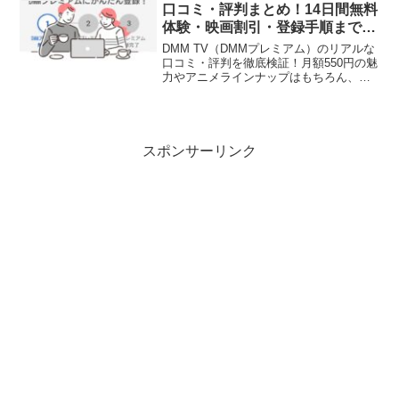
口コミ・評判まとめ！14日間無料
体験・映画割引・登録手順まで徹
底解説
DMM TV（DMMプレミアム）のリアルな
口コミ・評判を徹底検証！月額550円の魅
力やアニメラインナップはもちろん、ア
プリ決済で発生する取扱手数料の回避
法、映画館の割引チケット購入・座席指
定の手順、解約方法まで網羅した完全ガ
イドです。
スポンサーリンク