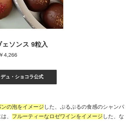
ェソンス 9粒入
￥4,266
・デュ・ショコラ公式
パンの泡をイメージ
した、ぷるぷるの食感のシャンパ
には、
フルーティーなロゼワインをイメージ
した、な