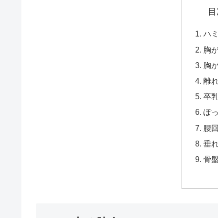
目
ハ
胸
胸
離
卒
ぽ
腰
垂
骨