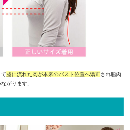
とで
脇に流れた肉が本来のバスト位置へ矯正
され脇肉
つながります。