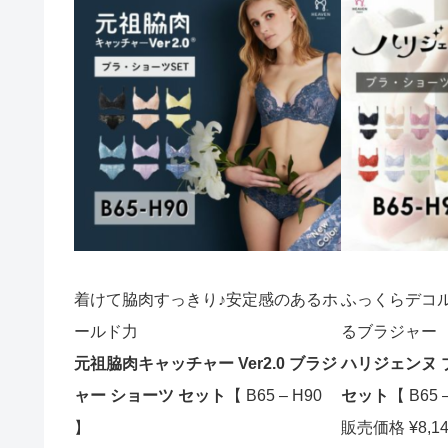
着けて脇肉すっきり♪安定感のあるホ
ふっくらデコ
ールド力
るブラジャー
元祖脇肉キャッチャー Ver2.0 ブラジ
ハリジェンヌ 
ャー ショーツ セット
【 B65 – H90
セット
【 B65 
】
販売価格 ¥8,1