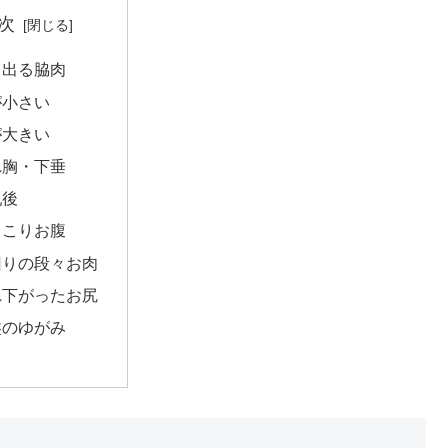
次
ミ出る脇肉
が小さい
が大きい
れ胸・下垂
乳後
っこりお腹
回りの段々お肉
れ下がったお尻
盤のゆがみ