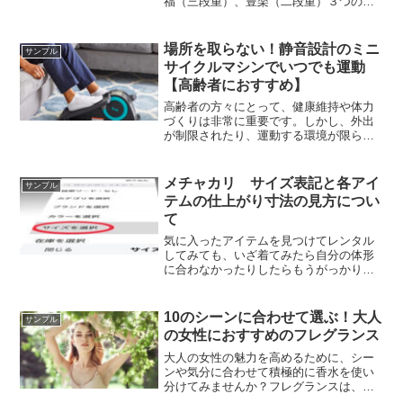
福（三段重）、豊楽（二段重）３つのコ
ースが用意されています。早割予約をす
れば３つの豪華特典つき！！一番人気は
「招福」ですね〜。
場所を取らない！静音設計のミニ
サンプル
サイクルマシンでいつでも運動
【高齢者におすすめ】
高齢者の方々にとって、健康維持や体力
づくりは非常に重要です。しかし、外出
が制限されたり、運動する環境が限られ
ていることがあります。こうした制約を
考慮し、キュービーのミニサイクルマシ
ンは、居住空間の小さなスペースでも効
メチャカリ サイズ表記と各アイ
サンプル
果的なトレーニングを提供します。
テムの仕上がり寸法の見方につい
て
気に入ったアイテムを見つけてレンタル
してみても、いざ着てみたら自分の体形
に合わなかったりしたらもうがっかりで
すよね。試着できないだけに借りる前に
自分の認識するサイズに対する各部位の
寸法をちゃんと把握した上で、注文する
10のシーンに合わせて選ぶ！大人
サンプル
アイテムのサイズを決めましょう。
の女性におすすめのフレグランス
大人の女性の魅力を高めるために、シー
ンや気分に合わせて積極的に香水を使い
分けてみませんか？フレグランスは、そ
れぞれ異なる香り成分と性格を持ってい