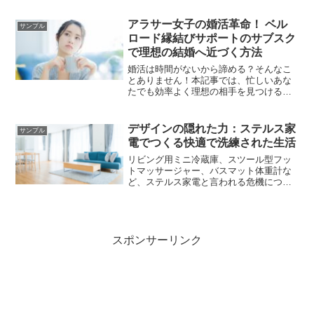
るため、数ある中から自分にぴったりの
ものを見つけることが重要です。ここで
アラサー女子の婚活革命！ ベル
サンプル
は、日常的な10のシーンでぴったりのフ
ロード縁結びサポートのサブスク
レグランスを紹介しています。様々な香
で理想の結婚へ近づく方法
りを使いこなすあなたは、まさに「大人
の女性」と言えます。
婚活は時間がないから諦める？そんなこ
とありません！本記事では、忙しいあな
たでも効率よく理想の相手を見つけるた
めの3つのステップを紹介します。婚活を
成功させたい方は必見です。
デザインの隠れた力：ステルス家
サンプル
電でつくる快適で洗練された生活
リビング用ミニ冷蔵庫、スツール型フッ
トマッサージャー、バスマット体重計な
ど、ステルス家電と言われる危機につい
て掘り下げています。
スポンサーリンク