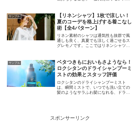
ブレンド」などが挙げられます。そして
人気の香水の紹介も。
【リネンシャツ】1枚で涼しい！
サンプル
夏のコーデを格上げする着こなし
術【全4パターン】
リネン素材のシャツは通気性も抜群で風
通しも良く、真夏でも涼しく過ごせるス
グレモノです。ここではリネンシャツを
おしゃれに着こなすためのいくつかのポ
イントを解説しています。
ベタつきもにおいもさようなら！
サンプル
ロクシタンのドライシャンプーミ
ストの効果とスタッフ評価
ロクシタンのドライシャンプーミスト
は、瞬間ミストで、いつでも洗い立ての
髪のようなサラふわ髪になれる、ドライ
シャンプー。汗によるムレ・ベタつき
に。気になる頭皮のニオイに。湿気によ
るぺたんこ前髪に洗い流さずいつでもリ
フレッシュできる。
スポンサーリンク