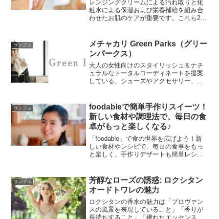
は？
レンジングクリームによる汚れ取りと化
粧水による保湿および栄養補給を組み合
わせたお肌のケアが重要です。これら2つ
のアイテムを同じブランドから選ぶこと
で、効果的なお肌のケアが可能になりま
す。不足している成分を補い、理想的な
メチャカリ Green Parks（グリー
サンプル
お肌を手に入れましょう。
ンパークス）
大人の女性向けのスタイリッシュ＆ナチ
ュラルなトータルコーディネートを提案
している。シューズやアクセサリー、バ
ッグなどのファッション小物も充実。ベ
ーシックでありながらトレンドを取り入
れたアイテムはお洒落。
foodableで簡単手作りスイーツ！
サンプル
新しい食材や調理法で、毎日の食
卓がもっと楽しくなる♪
「foodable」で食の世界を広げよう！新
しい食材やレシピで、毎日の食事をもっ
と楽しく。手作りデザートも簡単レシピ
で挑戦できます。
芳醇なローズの誘惑: ロクシタン
サンプル
オードトワレの魅力
ロクシタンの香水の魅力は「プロヴァン
スの風景を表現していること」「香りが
長持ちすること」「優れたエッセンスの