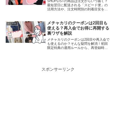
SHOPLISTの商品は注文からいつ届く？
最短翌日に配送される「スピード便」の
活用方法や、注文時間別の到着目安を徹
底解説。なかなか届かない・発送されな
い時の原因と問い合わせ先、土日祝日の
配送状況もまとめました。急ぎで服が欲
メチャカリのクーポンは2回目も
おしゃれ
しい方は必見です！
使える？再入会でお得に再開する
裏ワザを解説
メチャカリのクーポンは2回目や再入会で
も使えるのか？そんな疑問を解消！初回
限定特典の適用ルールから、再登録時に
使える最新のキャンペーン、招待コード
の仕組みまで詳しく解説します。2回目以
降もお得にファッションレンタルを楽し
むための「損をしない再開手順」をチェ
ック。
スポンサーリンク