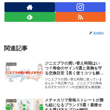
kineko
関連記事
ジニエブラの買い替え時期はい
おしゃれ
つ？寿命のサイン5選と美胸を守
る交換目安【長く使うコツも解
説】
ジニエブラの買い替え時期に迷っていま
せんか？本記事では、ジニエブラの寿命
を示す5つのサインや交換目安を徹底解
説。アンダーの伸びやパットのへたりは
美胸崩れの原因に！適切な捨て時を知る
ことでバストの形を維持し、ブラを長持
メチャカリで骨格ストレートが勝
おしゃれ
ちさせる正しい洗濯法も紹介します。
ち組になるブランド5選！着痩せ
する選び方をプロが解説