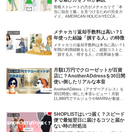
骨格ストレートの方がメチャカリで「本
当に似合う服」を見つけるための完全ガ
イド。AMERICAN HOLICやYECCA
VECCAなど、着痩せを叶えるおすすめブ
ランドや、Iラインを作る神アイテムを具
体的に紹介します。「新品が届く」から
メチャカリ返却手数料は高い？1
おしゃれ
こそ実現する、骨ストさん向けの高見え
年使った結論「損する人」の特徴
＆着痩せコーデのコツを今すぐチェッ
ク！
メチャカリの返却手数料は本当に高い？1
年間の利用経験をもとに、総額コストと
「損する人・得する人」の境界線を徹底
解説。返却頻度によるコスパの分岐点
や、手数料を抑えるコツなど、公式サイ
トでは教えてくれないリアルな裏側を公
月額1万円でクローゼットが百貨
おしゃれ
開します。
店に？AnotherADdressを30日間
使い倒したリアルな本音
AnotherADdress（アナザーアドレス）を
30日間使い倒した本音レビュー！月額
11,880円でマルジェラやMARNIが着放
題？百貨店クオリティの服が届く様子か
ら、気になる汚れ・返却の手間、実際に
感じたコスパまでプロ目線で徹底解説。
SHOPLISTはいつ届く？スピード
おしゃれ
クローゼットを百貨店に変える「賢い投
便で最短翌日に届けるコツと届か
資」の全貌とは？
ない時の対処法