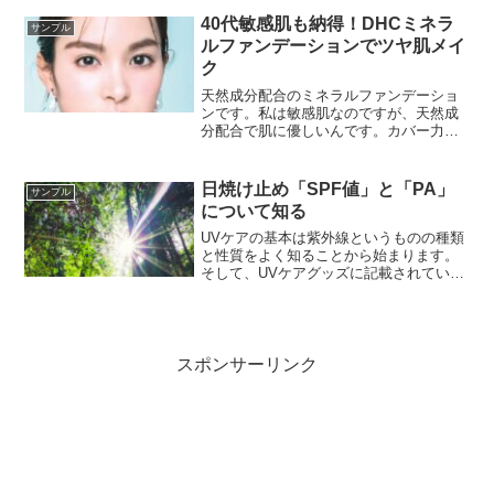
クスチャーとなっているので、セルライ
トの改善にも効果があります。
40代敏感肌も納得！DHCミネラ
サンプル
ルファンデーションでツヤ肌メイ
ク
天然成分配合のミネラルファンデーショ
ンです。私は敏感肌なのですが、天然成
分配合で肌に優しいんです。カバー力も
あって、シミや毛穴が目立たなくなりま
した。また、時間が経っても崩れにくい
のもポイント高いです！
日焼け止め「SPF値」と「PA」
サンプル
について知る
UVケアの基本は紫外線というものの種類
と性質をよく知ることから始まります。
そして、UVケアグッズに記載されている
「SPF値」と「PA」についてよく知って
おきましょう。それを踏まえた上でUVケ
ア化粧品を選ぶことをオススメします。
スポンサーリンク