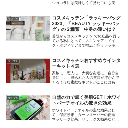
ショコラには美味しくて見た目にも美し
いギフトセットがたくさん。ここではそ
の一部をご紹介します。
コスメキッチン「ラッキーバッグ
サンプル
2023」「BEAUTY ラッキーバッ
グ」の２種類 中身の違いは？
普段からコスメキッチン で化粧品を買っ
ている私にとって、スキンケア・メイ
ク・ボディケアまで幅広く揃うラッキー
バッグは毎年楽しみです。ベストセラー
アイテムだけでなく、オリジナルアイテ
ムも含まれていて新しい発見が必ずあり
コスメキッチンおすすめウインタ
サンプル
ます。数量限定なのでお早めに。
ーキット４選
家族に、恋人に、大切な友達に、自分自
身に. . . . . 贈られた人の笑顔が浮かんで
くるような素敵なギフトがここにはあり
ます。女性がもらって嬉しいコスメギフ
ト、あなたならどれを選びますか？
自然の力で輝く美肌GET！ホワイ
サンプル
トバーチオイルの驚きの効果
ホワイトバーチオイルの主な効果とし
て、保湿効果、ターンオーバーの促進、
マッサージ効果、リラックス効果などが
あります。また、マッサージに適したテ