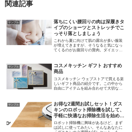
関連記事
落ちにくい腰回りの肉は深履きタ
サンプル
イプのショーツとストレッチでこ
っそり落としましょう
これから夏に向けて肌の露出が多い服装
が増えてきますが、そうなると気になっ
てくるのがお腹回りの贅肉。ダイエット
もいいですが不健康に痩せても意味あり
ません。ここは、腰回りに贅肉がつきや
すい原因をしっかり知った上で適切な対
コスメキッチン ギフト おすすめ
サンプル
策をとり、魅力的なプロポーションを取
商品
り戻しましょう。
コスメキッチン ウェブストアで買える楽
しいギフト商品の紹介です。この中から
自由にアイテムを組み合わせて大切な人
へあなただけの詰め合わせが作れます。
これをコスメキッチン オリジナルの素敵
なボックスに入れてギフトが完成しま
お得な2週間お試しセット！ダス
サンプル
す。
キンのロボット掃除機を試して、
手軽に快適なお掃除生活を始めよ
う！
ロボット掃除機に興味があるけど、まず
は試しに使ってみたい。そんなあなたに