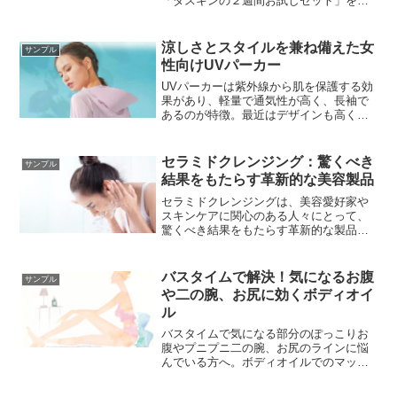
「ダスキンの２週間お試しセット」をオ
ススメします。ダスキンモップも併用で
きてとってもお得です。
涼しさとスタイルを兼ね備えた女
サンプル
性向けUVパーカー
UVパーカーは紫外線から肌を保護する効
果があり、軽量で通気性が高く、長袖で
あるのが特徴。最近はデザインも高くカ
ジュアルなファッションアイテムとして
も人気があります。
セラミドクレンジング：驚くべき
サンプル
結果をもたらす革新的な美容製品
セラミドクレンジングは、美容愛好家や
スキンケアに関心のある人々にとって、
驚くべき結果をもたらす革新的な製品で
す。セラミドは、肌の保護バリアを強化
し、水分を保持するための重要な役割を
果たします。そのため、セラミドクレン
バスタイムで解決！気になるお腹
サンプル
ジングは、肌をクリアにするだけでな
や二の腕、お尻に効くボディオイ
く、保湿効果も与えることができます。
ル
バスタイムで気になる部分のぽっこりお
腹やプニプニ二の腕、お尻のラインに悩
んでいる方へ。ボディオイルでのマッサ
ージが効果的との声もあります。そこ
で、良質なオイルを探している方には、