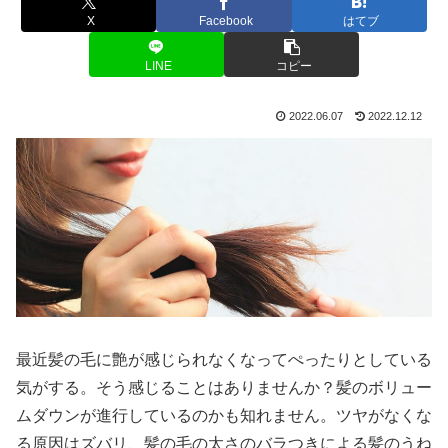
X
Facebook
はてブ
LINE
コピー
2022.06.07
2022.12.12
最近髪の毛に艶が感じられなくなってぺったりとしている
気がする。そう感じることはありませんか？髪のボリュー
ムダウンが進行しているのかも知れません。ツヤがなくな
る原因はズバリ、髪の毛の太さのバラつきによる髪のうね