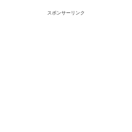
ヴェレダのオイルがおすすめです。体に
優しく伸びるハーブの香りが肌を包み、
潤いとハリを感じられることでしょう。
スポンサーリンク