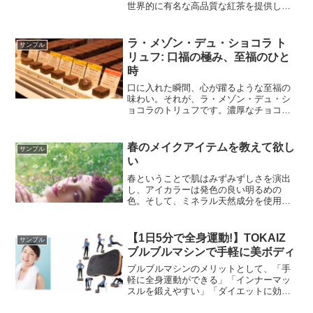
世界的に有名な高品質な紅茶を提供して
おり、その独特の味わいと豊かな香り
は、贈られた方に特別な喜びを与えるこ
と間違いありません。
ラ・メゾン・デュ・ショコラ ト
サンプル
リュフ: 口福の極み、至福のひと
時
口に入れた瞬間、心が躍るような至福の
味わい。それが、ラ・メゾン・デュ・シ
ョコラのトリュフです。濃厚なチョコレ
ートと繊細な香りが絶妙に調和し、贅沢
な口当たりを生み出しています。このト
リュフの虜になった人々が後を絶たない
春のメイクアイテムを教えて欲し
サンプル
のも納得です。今回は、そんなラ・メゾ
い
ン・デュ・ショコラのトリュフについ
て、詳しくご紹介します。
春ということで肌はみずみずしさを演出
し、アイカラーは発色の良い明るめの
色。そして、ミネラル天然成分を使用し
たクリーンなものだけを届けるという方
向性が強く感じられます。「春だからい
つもと違った自分を表現してみたい」そ
【1日5分で全身運動!】TOKAIZ
サンプル
んな気持ちにさせるようなコレクション
ブルブルマシンで手軽に美ボディ
だと思います。
ブルブルマシンのメリットとして、「手
軽に全身運動ができる」「インナーマッ
スルを鍛えやすい」「ダイエットに効果
的」などが挙げられます。TOKAIZのブル