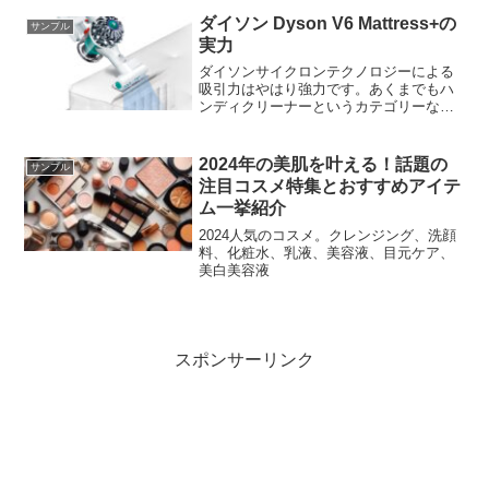
ブルマシンは価格も手頃、コンパクトで
静音なので自宅でも気軽に使うことがで
ダイソン Dyson V6 Mattress+の
サンプル
きます。
実力
ダイソンサイクロンテクノロジーによる
吸引力はやはり強力です。あくまでもハ
ンディクリーナーというカテゴリーなの
で重量は1.30kgと軽め。動作音はやや大
きめかなと感じましたが、前モデルより
改善されているそうです。
2024年の美肌を叶える！話題の
サンプル
注目コスメ特集とおすすめアイテ
ム一挙紹介
2024人気のコスメ。クレンジング、洗顔
料、化粧水、乳液、美容液、目元ケア、
美白美容液
スポンサーリンク