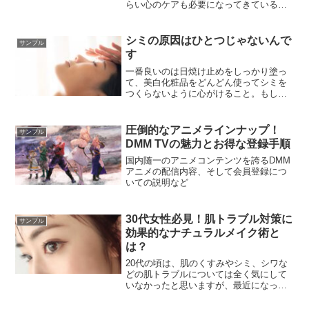
らい心のケアも必要になってきているの
ではないでしょうか？不安定な精神状態
や心の不安などを癒してくれるフラワー
エッセンスをあなたの生活にも取り入れ
シミの原因はひとつじゃないんで
サンプル
てみませんか？
す
一番良いのは日焼け止めをしっかり塗っ
て、美白化粧品をどんどん使ってシミを
つくらないように心がけること。もしで
きてしまっても、スキンケアなどで薄く
することができるので、日焼け止めと美
白化粧品をベースに日々のケアをしっか
圧倒的なアニメラインナップ！
サンプル
り行うことが大切。日頃からケアを怠ら
DMM TVの魅力とお得な登録手順
ないことを心がけましょう。
国内随一のアニメコンテンツを誇るDMM
アニメの配信内容、そして会員登録につ
いての説明など
30代女性必見！肌トラブル対策に
サンプル
効果的なナチュラルメイク術と
は？
20代の頃は、肌のくすみやシミ、シワな
どの肌トラブルについては全く気にして
いなかったと思いますが、最近になって
気になりませんか？30代になると、様々
な肌トラブルに悩まされることが多くな