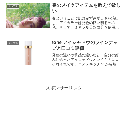
ります。ですから、今一度メイク方法を
春のメイクアイテムを教えて欲し
サンプル
見直し、お肌に優しいナチュラルメイク
い
を心がけることが大切です。まずは、以
下の3つのNGポイントをチェックしてみ
春ということで肌はみずみずしさを演出
ましょう。
し、アイカラーは発色の良い明るめの
色。そして、ミネラル天然成分を使用し
たクリーンなものだけを届けるという方
向性が強く感じられます。「春だからい
つもと違った自分を表現してみたい」そ
tone アイシャドウのラインナッ
サンプル
んな気持ちにさせるようなコレクション
プと口コミ評価
だと思います。
発色の違いや質感の違いなど、自分の好
みに合ったアイシャドウというものは人
それぞれです。コスメキッチン から魅力
的な17アイテムをピックアップ、あなた
にピッタリのアイシャドウを見つけまし
ょう。
スポンサーリンク