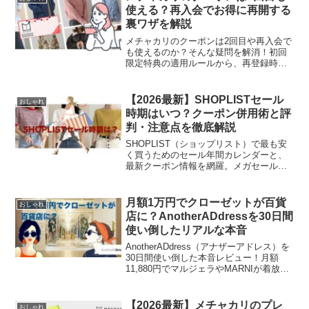
実にゲットする攻略法を伝授します。
使える？再入会でお得に再開する
裏ワザを解説
メチャカリのクーポンは2回目や再入会で
も使えるのか？そんな疑問を解消！初回
限定特典の適用ルールから、再登録時に
使える最新のキャンペーン、招待コード
の仕組みまで詳しく解説します。2回目以
降もお得にファッションレンタルを楽し
【2026最新】SHOPLISTセール
おしゃれ
むための「損をしない再開手順」をチェ
時期はいつ？クーポン併用術と評
ック。
判・注意点を徹底解説
SHOPLIST（ショップリスト）で最も安
く買うためのセール年間カレンダーと、
最新クーポン情報を網羅。メガセールや
超メガセールの攻略法、送料を無料にす
る裏技、実際の利用者の口コミ・評判ま
で徹底解説します。損をしないための注
月額1万円でクローゼットが百貨
おしゃれ
意点もチェックして、賢くお買い物を楽
店に？AnotherADdressを30日間
しみましょう。
使い倒したリアルな本音
AnotherADdress（アナザーアドレス）を
30日間使い倒した本音レビュー！月額
11,880円でマルジェラやMARNIが着放
題？百貨店クオリティの服が届く様子か
ら、気になる汚れ・返却の手間、実際に
感じたコスパまでプロ目線で徹底解説。
【2026最新】メチャカリのプレ
おしゃれ