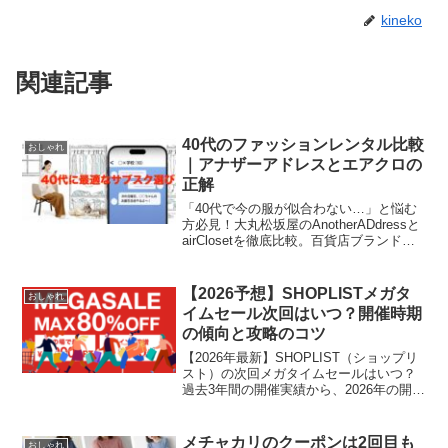
kineko
関連記事
40代のファッションレンタル比較
おしゃれ
｜アナザーアドレスとエアクロの
正解
「40代で今の服が似合わない…」と悩む
方必見！大丸松坂屋のAnotherADdressと
airClosetを徹底比較。百貨店ブランドで
品格を上げたいか、プロの選別で時短を
叶えたいか？あなたのライフスタイルに
最適なファッションサブスクの選び方を
【2026予想】SHOPLISTメガタ
おしゃれ
プロの視点で解説します。
イムセール次回はいつ？開催時期
の傾向と攻略のコツ
【2026年最新】SHOPLIST（ショップリ
スト）の次回メガタイムセールはいつ？
過去3年間の開催実績から、2026年の開催
日程をガチ予想！最大95%OFFを勝ち取
るためのタイムスケジュールや、開始直
後に即完売する「超目玉アイテム」を確
メチャカリのクーポンは2回目も
おしゃれ